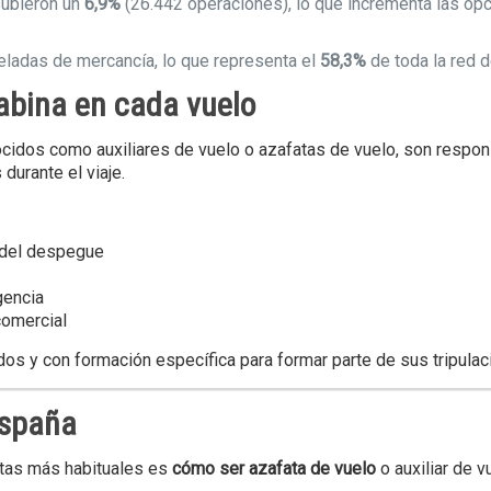
subieron un
6,9%
(26.442 operaciones), lo que incrementa las op
eladas de mercancía, lo que representa el
58,3%
de toda la red 
Cabina en cada vuelo
ocidos como auxiliares de vuelo o azafatas de vuelo, son respo
 durante el viaje.
 del despegue
gencia
comercial
dos y con formación específica para formar parte de sus tripulac
España
untas más habituales es
cómo ser azafata de vuelo
o auxiliar de v