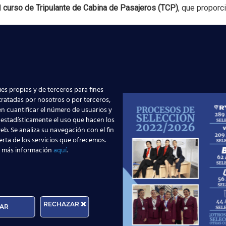
l
curso de Tripulante de Cabina de Pasajeros (TCP)
, que proporc
es propias y de terceros para fines
 tratadas por nosotros o por terceros,
n cuantificar el número de usuarios y
 estadísticamente el uso que hacen los
eb. Se analiza su navegación con el fin
afrontar las responsabilidades del trabajo en cabina.
erta de los servicios que ofrecemos.
 más información
aquí
.
Tripulante de Cabina
s
, los alumnos reciben formación en diferentes áreas fundamenta
RECHAZAR
AR