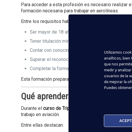
Para acceder a esta profesión es necesario realizar e
formación necesaria para trabajar en aerolíneas.
Entre los requisitos habituales se encuentran:
Ser mayor de 18 años
Tener titulación mínima requerida
Contar con conocimientos de inglés
Utilizamos cooki
analíticos, bien
Superar el reconocimiento médico aeronáutico
que nos permite
Completar la formación oficial de TCP
medir y analizar
usuarios de la w
Esta formación prepara a los futuros tripulantes para 
de mejorar la of
Puedes obtener
Qué aprenderás en el curso de 
Durante el
curso de Tripulante de Cabina de Pasajero
trabajo en aviación.
ACEPT
Entre ellas destacan: