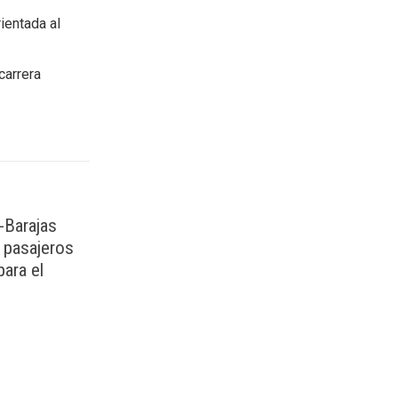
ientada al
carrera
-Barajas
e pasajeros
para el