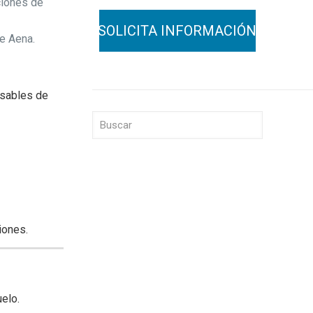
ciones de
de Aena.
nsables de
iones.
uelo.