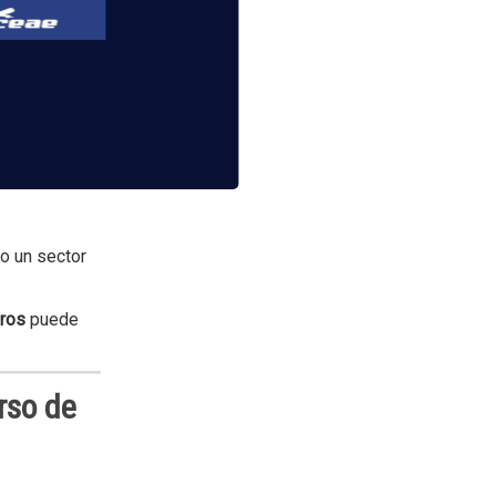
 el sector.
o un sector
eros
puede
rso de