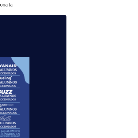
iona la
les para el