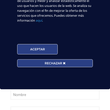
de usuarios y medir y analizar estadísticamente el
uso que hacen los usuarios de la web. Se analiza su
Nuevas rutas en España y por qué la aviación
navegación con el fin de mejorar la oferta de los
te busca en 2026
servicios que ofrecemos. Puedes obtener más
información
aquí
.
Leer más
El Aeropuerto de Madrid-Barajas supera los 6
millones de pasajeros en mayo: ¿qué significa
ACEPTAR
para el empleo de TCP?
RECHAZAR
Leer más