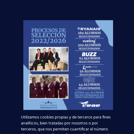
de trabajo en el sector. Ahora puede ser tu momento.
Conviértete en un profesional de la aviación y
comienza a volar alto.
Infórmate ahora y apúntate ya.
En la
Escuela Superior Aeronáutica
estaremos
encantados de atenderte y mostrarte el camino para
la obtención de tu título de
Auxiliar de Vuelo
a través
de nuestro
Curso de Tripulante de Cabina de
Pasajeros
. ¡Te esperamos!
Noticias Relacionadas
Madrid-Barajas supera los 6 millones de
pasajeros junio: qué significa para quienes
quieren ser TCP
Utilizamos cookies propias y de terceros para fines
analíticos, bien tratadas por nosotros o por
Leer más
terceros, que nos permiten cuantificar el número