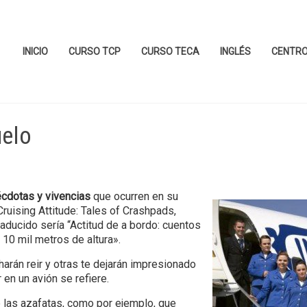
INICIO
CURSO TCP
CURSO TECA
INGLÉS
CENTR
uelo
cdotas y vivencias
que ocurren en su
“Cruising Attitude: Tales of Crashpads,
aducido sería “Actitud de a bordo: cuentos
10 mil metros de altura».
harán reir y otras te dejarán impresionado
 en un avión se refiere.
las azafatas, como por ejemplo, que