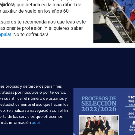
ajadora
, qué bebida es la más difícil de
 auxiliar de vuelo en los años 60.
e Pasajeros te recomendamos que leas este
pasionante profesión. Y si quieres saber
opular
. No te defraudará.
rutas en España y por qué
El Aeropuerto de Madrid
es propias y de terceros para fines
ción te busca en 2026
supera los 6 millones d
 tratadas por nosotros o por terceros,
en mayo: ¿qué significa 
n cuantificar el número de usuarios y
empleo de TCP?
r más
 estadísticamente el uso que hacen los
eb. Se analiza su navegación con el fin
erta de los servicios que ofrecemos.
Leer más
 más información
aquí
.