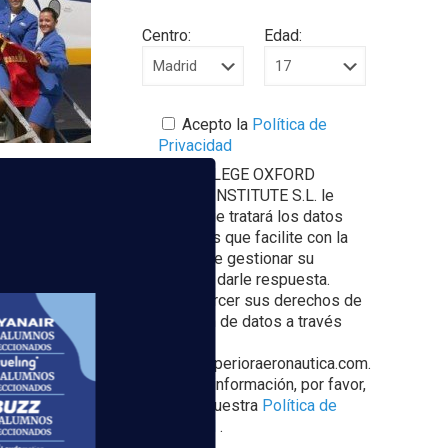
Centro:
Edad:
Acepto la
Política de
Privacidad
EUROCOLLEGE OXFORD
ENGLISH INSTITUTE S.L. le
informa que tratará los datos
personales que facilite con la
finalidad de gestionar su
-Barajas
consulta y darle respuesta.
e pasajeros
Puede ejercer sus derechos de
para el
protección de datos a través
del e-mail
escuelasuperioraeronautica.com.
Para más información, por favor,
consulte nuestra
Política de
Privacidad
.