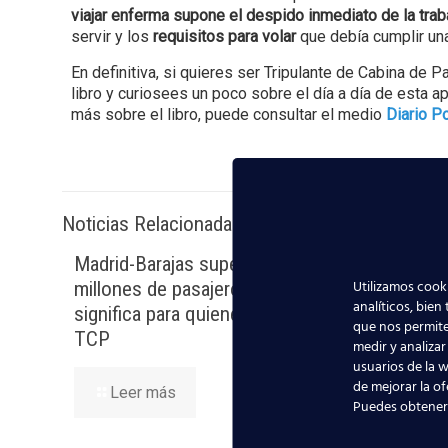
viajar enferma supone el despido inmediato de la trab
servir y los
requisitos para volar
que debía cumplir una
En definitiva, si quieres ser Tripulante de Cabina d
libro y curiosees un poco sobre el día a día de esta a
más sobre el libro, puede consultar el medio
Diario P
Noticias Relacionadas
Madrid-Barajas supera los 6
Nuevas 
Utilizamos cooki
millones de pasajeros junio: qué
la avia
analíticos, bien
significa para quienes quieren ser
que nos permite
TCP
Lee
medir y analizar
usuarios de la w
de mejorar la of
Leer más
Puedes obtener