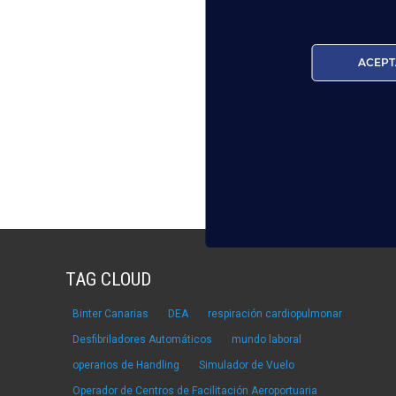
ACEPT
TAG CLOUD
Binter Canarias
DEA
respiración cardiopulmonar
Desfibriladores Automáticos
mundo laboral
operarios de Handling
Simulador de Vuelo
Operador de Centros de Facilitación Aeroportuaria