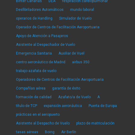
Binter Canarias
DEA
respiración cardiopulmonar
Desfibriladores Automáticos
mundo laboral
operarios de Handling
Simulador de Vuelo
Operador de Centros de Facilitación Aeroportuaria
Apoyo de Atención a Pasajeros
Asistente al Despachador de Vuelo
Emergencia Sanitaria
Auxiliar de Vuel
centro aeronáutico de Madrid
airbus 350
trabajo azafata de vuelo
Operadores de Centros de Facilitación Aeroportuaria
Compañías aérea
garantía de éxito
formación de calidad
Azafato/a de Vuelo
A
título de TCP
expansión aeronáutica
Puerta de Europa
prácticas en el aeropuerto
Asistente al Despacho de Vuelo
plazo de matriculación
tasas aéreas
Boing
Air Berlín