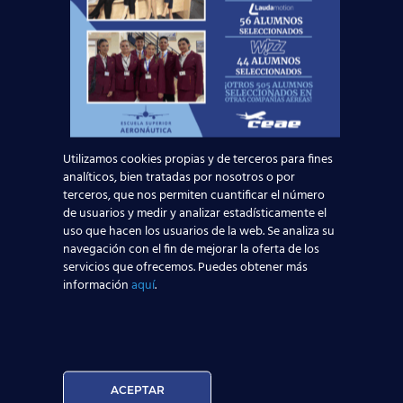
Curso:
Utilizamos cookies propias y de terceros para fines
analíticos, bien tratadas por nosotros o por
terceros, que nos permiten cuantificar el número
de usuarios y medir y analizar estadísticamente el
Centro:
Edad:
uso que hacen los usuarios de la web. Se analiza su
navegación con el fin de mejorar la oferta de los
servicios que ofrecemos. Puedes obtener más
información
aquí
.
Acepto la
Política de Privacidad
EUROCOLLEGE OXFORD ENGLISH INSTITUTE S.L.
le informa que tratará los datos personales que
facilite con la finalidad de gestionar su consulta y
darle respuesta. Puede ejercer sus derechos de
ACEPTAR
protección de datos a través del e-mail