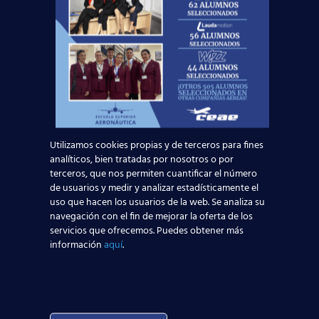
Utilizamos cookies propias y de terceros para fines
Curso:
analíticos, bien tratadas por nosotros o por
terceros, que nos permiten cuantificar el número
de usuarios y medir y analizar estadísticamente el
uso que hacen los usuarios de la web. Se analiza su
Centro:
Edad:
navegación con el fin de mejorar la oferta de los
servicios que ofrecemos. Puedes obtener más
información
aquí
.
Acepto la
Política de Privacidad
EUROCOLLEGE OXFORD ENGLISH INSTITUTE S.L.
le informa que tratará los datos personales que