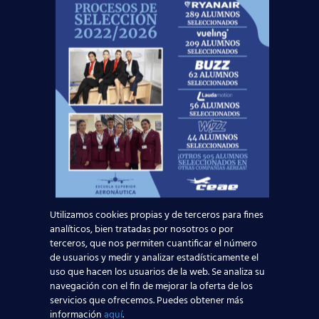
ofrecemos nuestro curso homologado de
Tripulante
de Cabina de Pasajeros TCP
.
Noticias Relacionadas
Madrid-Barajas supera los 6 millones de
pasajeros junio: qué significa para quienes
quieren ser TCP
Leer más
Nuevas rutas en España y por qué la aviación
Utilizamos cookies propias y de terceros para fines
analíticos, bien tratadas por nosotros o por
te busca en 2026
terceros, que nos permiten cuantificar el número
de usuarios y medir y analizar estadísticamente el
Leer más
uso que hacen los usuarios de la web. Se analiza su
navegación con el fin de mejorar la oferta de los
servicios que ofrecemos. Puedes obtener más
El Aeropuerto de Madrid-Barajas supera los 6
información
aquí
.