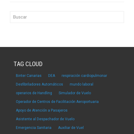
TAG CLOUD
Binter Canarias
DEA
respiración cardiopulmonar
Desfibriladores Automáticos
mundo laboral
operarios de Handling
Simulador de Vuelo
Operador de Centros de Facilitación Aeroportuaria
Apoyo de Atención a Pasajeros
Asistente al Despachador de Vuelo
Emergencia Sanitaria
Auxiliar de Vuel