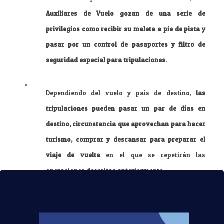
Auxiliares de Vuelo gozan de una serie de
privilegios como recibir su maleta a pie de pista y
pasar por un control de pasaportes y filtro de
seguridad especial para tripulaciones
.
Dependiendo del vuelo y país de destino,
las
tripulaciones pueden pasar un par de días en
destino, circunstancia que aprovechan para hacer
turismo, comprar y descansar para preparar el
viaje de vuelta
en el que se repetirán las
operaciones descritas anteriormente.
¿Te imaginabas así la vida de un Auxiliar de Vuelo?
Si
te gustaría trabajar en esta profesión de altos vuelos,
en la
Escuela Superior Aeronáutica de Madrid
te