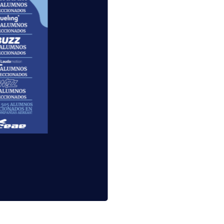
cilite
ón de
e nuestra