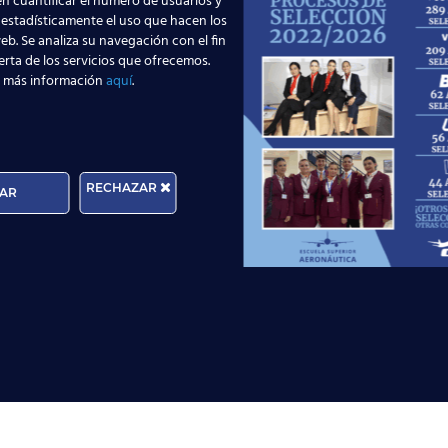
n cuantificar el número de usuarios y
 estadísticamente el uso que hacen los
eb. Se analiza su navegación con el fin
erta de los servicios que ofrecemos.
 más información
aquí
.
RECHAZAR
AR
Edad:
 le informa que tratará los datos personales que fa
darle respuesta. Puede ejercer sus derechos de protecci
onautica.com. Para más información, por favor, consult