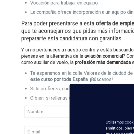
Vocación para trabajar en equipo.
La compañía ofrece incorporación a un equipo diná
Para poder presentarse a esta
oferta de empl
que te aconsejamos que pidas más informaci
prepararte esta candidatura con garantías.
Y si no perteneces a nuestro centro y estás buscando
piensas en la alternativa de la
aviación comercial
? Con
como auxiliar de vuelo, la
profesión más demandada
e
Te esperamos en la calle Valores de la ciudad d
este curso por toda España
. ¡Búscanos!
Si lo prefieres, contacta telefónicamente a travé
O bien, si rellenas este
formulario
nosotros nos p
Utilizamos cooki
analíticos, bien