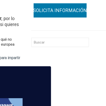
r
, por lo
si quieres
r qué no
a europea
ara impartir