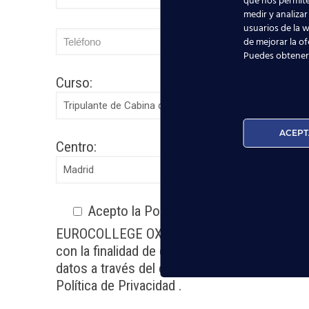
que nos permite
medir y analizar
usuarios de la w
de mejorar la of
Puedes obtener
Curso:
ACEPT
Centro:
Acepto la
Política de Privacidad
EUROCOLLEGE OXFORD ENGLISH INSTITUTE S.L.
con la finalidad de gestionar su consulta y 
datos a través del e-mail escuelasuperioraer
Política de Privacidad
.