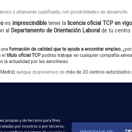
mico y altamente cualificado, con posibilidades de desarrollo.
eo
es
imprescindible
tener la
licencia oficial TCP en vigo
ón al
Departamento de Orientación Laboral
de tu centro 
 una
formación de calidad que te ayude a encontrar empleo
, ¿po
 el
título oficial TCP
podrás trabajar en cualquier compañía aére
n la actualidad por las aerolíneas.
e
Madrid
, aunque disponemos de
más de 20 centros autorizados p
s del número de teléfono
902 24 12 06
;
ondremos en contacto contigo:
es propias y de terceros para fines
 tratadas por nosotros o por terceros,