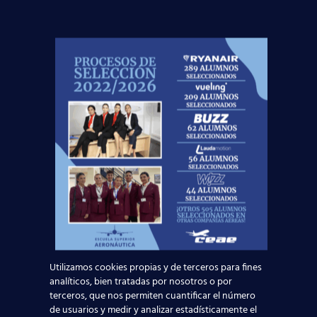
Curso:
Centro:
Edad:
Acepto la
Política de Privacidad
EUROCOLLEGE OXFORD ENGLISH INSTITUTE S.L.
le informa que tratará los datos personales que
Utilizamos cookies propias y de terceros para fines
facilite con la finalidad de gestionar su consulta y
analíticos, bien tratadas por nosotros o por
darle respuesta. Puede ejercer sus derechos de
terceros, que nos permiten cuantificar el número
protección de datos a través del e-mail
de usuarios y medir y analizar estadísticamente el
escuelasuperioraeronautica.com. Para más