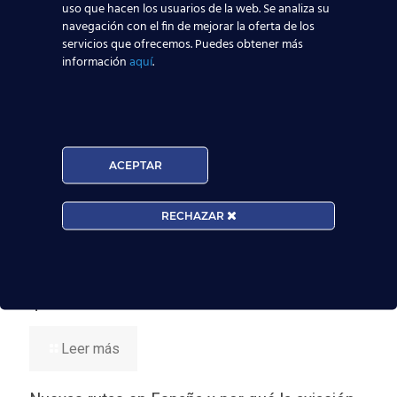
uso que hacen los usuarios de la web. Se analiza su
información, por favor, consulte nuestra
Política de
navegación con el fin de mejorar la oferta de los
Privacidad
.
servicios que ofrecemos. Puedes obtener más
información
aquí
.
¡No dejes
volar
esta oportunidad de
empleo
!
ACEPTAR
RECHAZAR
Noticias Relacionadas
Madrid-Barajas supera los 6 millones de
pasajeros junio: qué significa para quienes
quieren ser TCP
Leer más