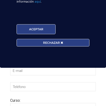
información
aquí
.
¡Últimas plazas! Nuevo Curso TCP en Madrid
– Tercer cuatrimestre 2026
Leer más
ACEPTAR
RECHAZAR
Curso: