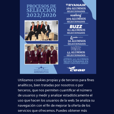
¡No dejes
volar
esta oportunidad!
Noticias Relacionadas
Mapa de la aviación global 2025: las rutas más
transitadas y los países con más pasajeros
Leer más
Utilizamos cookies propias y de terceros para fines
Madrid-Barajas supera los 6 millones de
analíticos, bien tratadas por nosotros o por
pasajeros junio: qué significa para quienes
terceros, que nos permiten cuantificar el número
quieren ser TCP
de usuarios y medir y analizar estadísticamente el
uso que hacen los usuarios de la web. Se analiza su
navegación con el fin de mejorar la oferta de los
Leer más
servicios que ofrecemos. Puedes obtener más