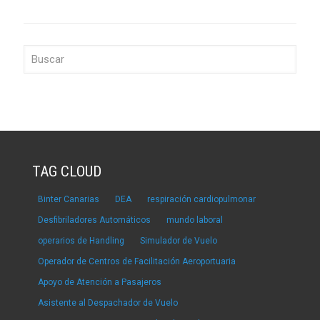
TAG CLOUD
Binter Canarias
DEA
respiración cardiopulmonar
Desfibriladores Automáticos
mundo laboral
operarios de Handling
Simulador de Vuelo
Operador de Centros de Facilitación Aeroportuaria
Apoyo de Atención a Pasajeros
Asistente al Despachador de Vuelo