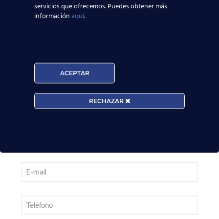
servicios que ofrecemos. Puedes obtener más
información
aquí
.
Leer más
¡Últimas plazas! Nuevo Curso TCP en Madrid
– Tercer cuatrimestre 2026
ACEPTAR
Leer más
RECHAZAR