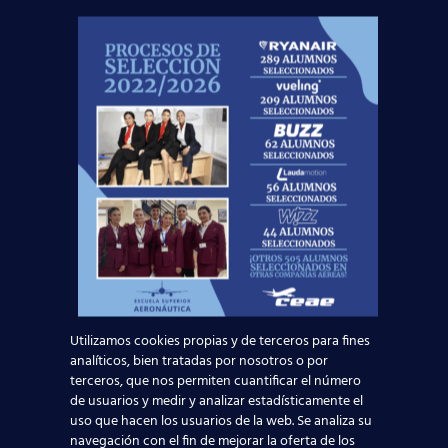
¡No dejes
volar
esta oportunidad!
Noticias Relacionadas
Mapa de la aviación global 2025: las rutas más
transitadas y los países con más pasajeros
Leer más
Utilizamos cookies propias y de terceros para fines
analíticos, bien tratadas por nosotros o por
Madrid-Barajas supera los 6 millones de
terceros, que nos permiten cuantificar el número
de usuarios y medir y analizar estadísticamente el
pasajeros junio: qué significa para quienes
uso que hacen los usuarios de la web. Se analiza su
quieren ser TCP
navegación con el fin de mejorar la oferta de los