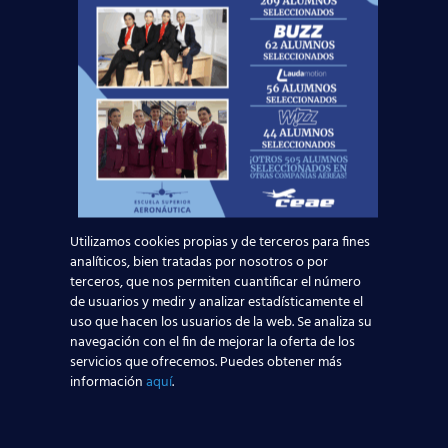
Noticias Relacionadas
Mapa de la aviación global 2025: las rutas más
transitadas y los países con más pasajeros
Leer más
Madrid-Barajas supera los 6 millones de
pasajeros junio: qué significa para quienes
quieren ser TCP
Utilizamos cookies propias y de terceros para fines
analíticos, bien tratadas por nosotros o por
terceros, que nos permiten cuantificar el número
Leer más
de usuarios y medir y analizar estadísticamente el
uso que hacen los usuarios de la web. Se analiza su
¡Últimas plazas! Nuevo Curso TCP en Madrid
navegación con el fin de mejorar la oferta de los
servicios que ofrecemos. Puedes obtener más
– Tercer cuatrimestre 2026
información
aquí
.
Leer más