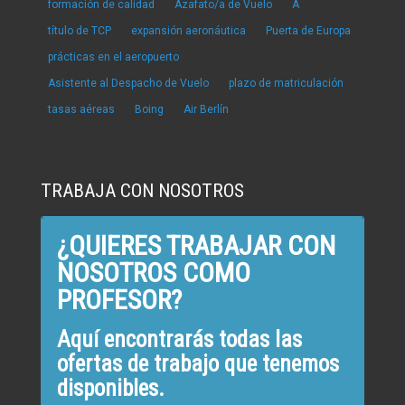
formación de calidad
Azafato/a de Vuelo
A
título de TCP
expansión aeronáutica
Puerta de Europa
prácticas en el aeropuerto
Asistente al Despacho de Vuelo
plazo de matriculación
tasas aéreas
Boing
Air Berlín
TRABAJA CON NOSOTROS
¿QUIERES TRABAJAR CON
NOSOTROS COMO
PROFESOR?
Aquí encontrarás todas las
ofertas de trabajo que tenemos
disponibles.