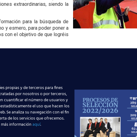
ones extraordinarias, siendo la
formación para la búsqueda de
smo y esmero, para poder poner a
 con el objetivo de que logréis
ación aeronáutica, aprovecha la ocasión y acude a conocer t
alidad tu sueño de
trabajar en el aeropuerto como agente de han
es propias y de terceros para fines
s plazas! Nuevo Curso TCP
Nuevas rutas en España
 tratadas por nosotros o por terceros,
n cuantificar el número de usuarios y
id – Tercer cuatrimestre
la aviación te busca en 
 estadísticamente el uso que hacen los
eb. Se analiza su navegación con el fin
Leer más
erta de los servicios que ofrecemos.
 más información
aquí
.
r más