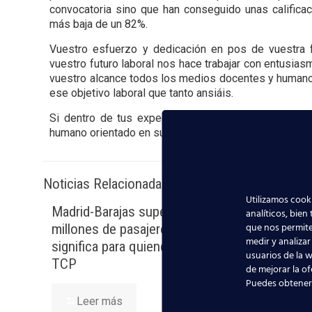
convocatoria sino que han conseguido unas calificaci
más baja de un 82%.
Vuestro esfuerzo y dedicación en pos de vuestra 
vuestro futuro laboral nos hace trabajar con entusia
vuestro alcance todos los medios docentes y humanos
ese objetivo laboral que tanto ansiáis.
Si dentro de tus expectativas se encuentra la form
humano orientado en su trabajo a que puedas hacer re
Noticias Relacionadas
Utilizamos cooki
Madrid-Barajas supera los 6
¡Última
analíticos, bien
que nos permite
millones de pasajeros junio: qué
en Madr
medir y analizar
significa para quienes quieren ser
2026
usuarios de la w
TCP
de mejorar la of
Puedes obtener
Lee
Leer más