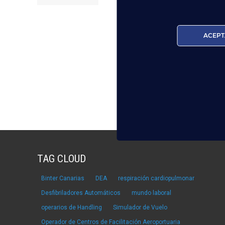
ACEPT
TAG CLOUD
Binter Canarias
DEA
respiración cardiopulmonar
Desfibriladores Automáticos
mundo laboral
operarios de Handling
Simulador de Vuelo
Operador de Centros de Facilitación Aeroportuaria