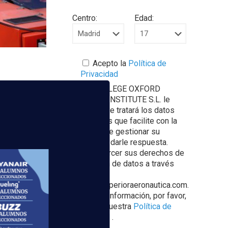
Centro:
Edad:
Acepto la
Política de
Privacidad
odo un equipo
EUROCOLLEGE OXFORD
dling
.
ENGLISH INSTITUTE S.L. le
informa que tratará los datos
personales que facilite con la
finalidad de gestionar su
consulta y darle respuesta.
Puede ejercer sus derechos de
 y por qué
protección de datos a través
2026
del e-mail
escuelasuperioraeronautica.com.
Para más información, por favor,
consulte nuestra
Política de
Privacidad
.