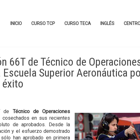
INICIO
CURSO TCP
CURSO TECA
INGLÉS
CENTR
ón 66T de Técnico de Operacione
 Escuela Superior Aeronáutica po
 éxito
de
Técnico de Operaciones
s cosechados en sus recientes
soluto de aprobados. Desde la
ción y el esfuerzo demostrado
 sólo han aprobado en primera