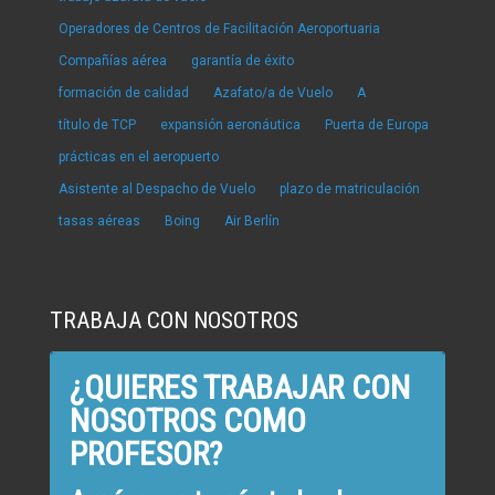
Operadores de Centros de Facilitación Aeroportuaria
Compañías aérea
garantía de éxito
formación de calidad
Azafato/a de Vuelo
A
título de TCP
expansión aeronáutica
Puerta de Europa
prácticas en el aeropuerto
Asistente al Despacho de Vuelo
plazo de matriculación
tasas aéreas
Boing
Air Berlín
TRABAJA CON NOSOTROS
¿QUIERES TRABAJAR CON
NOSOTROS COMO
PROFESOR?