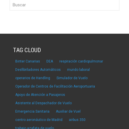
TAG CLOUD
Binter Canarias
DEA
respiración cardiopulmonar
Desfibriladores Automáticos
mundo laboral
operarios de Handling
Simulador de Vuelo
Operador de Centros de Facilitación Aeroportuaria
Apoyo de Atención a Pasajeros
Asistente al Despachador de Vuelo
Emergencia Sanitaria
Auxiliar de Vuel
centro aeronáutico de Madrid
airbus 350
trabajo azafata de vuelo