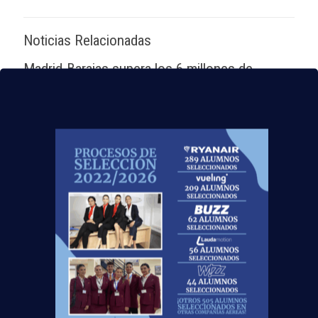
Noticias Relacionadas
Madrid-Barajas supera los 6 millones de
pasajeros junio: qué significa para quienes
quieren ser TCP
Leer más
Nuevas rutas en España y por qué la aviación
te busca en 2026
Leer más
El Aeropuerto de Madrid-Barajas supera los 6
millones de pasajeros en mayo: ¿qué significa
para el empleo de TCP?