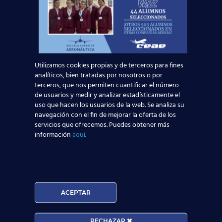
Curso:
Utilizamos cookies propias y de terceros para fines
Centro:
Edad:
analíticos, bien tratadas por nosotros o por
terceros, que nos permiten cuantificar el número
de usuarios y medir y analizar estadísticamente el
uso que hacen los usuarios de la web. Se analiza su
navegación con el fin de mejorar la oferta de los
Acepto la
Política de Privacidad
servicios que ofrecemos. Puedes obtener más
EUROCOLLEGE OXFORD ENGLISH INSTITUTE S.L.
información
aquí
.
le informa que tratará los datos personales que
facilite con la finalidad de gestionar su consulta y
darle respuesta. Puede ejercer sus derechos de
protección de datos a través del e-mail
escuelasuperioraeronautica.com. Para más
ACEPTAR
información, por favor, consulte nuestra
Política de
Privacidad
.
RECHAZAR