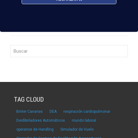
TAG CLOUD
Binter Canarias
DEA
respiración cardiopulmonar
Desfibriladores Automáticos
mundo laboral
operarios de Handling
Simulador de Vuelo