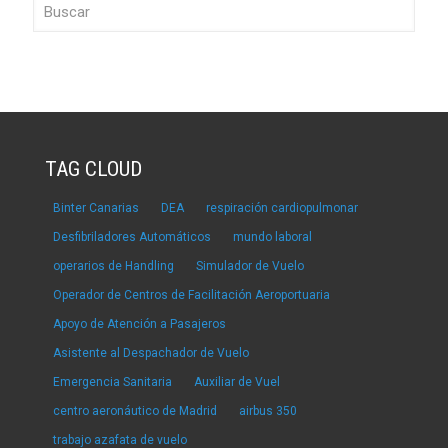
TAG CLOUD
Binter Canarias
DEA
respiración cardiopulmonar
Desfibriladores Automáticos
mundo laboral
operarios de Handling
Simulador de Vuelo
Operador de Centros de Facilitación Aeroportuaria
Apoyo de Atención a Pasajeros
Asistente al Despachador de Vuelo
Emergencia Sanitaria
Auxiliar de Vuel
centro aeronáutico de Madrid
airbus 350
trabajo azafata de vuelo