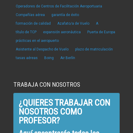
Operadores de Centros de Facilitación Aeroportuaria
Compañías aérea
garantía de éxito
formación de calidad
Azafato/a de Vuelo
A
título de TCP
expansión aeronáutica
Puerta de Europa
prácticas en el aeropuerto
Asistente al Despacho de Vuelo
plazo de matriculación
tasas aéreas
Boing
Air Berlín
TRABAJA CON NOSOTROS
¿QUIERES TRABAJAR CON
NOSOTROS COMO
PROFESOR?