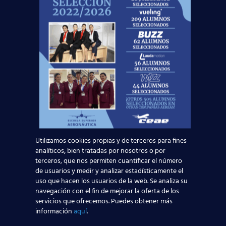
Noticias Relacionadas
Mapa de la aviación global 2025: las rutas más
transitadas y los países con más pasajeros
Leer más
¡Últimas plazas! Nuevo Curso TCP en Madrid
Utilizamos cookies propias y de terceros para fines
analíticos, bien tratadas por nosotros o por
– Tercer cuatrimestre 2026
terceros, que nos permiten cuantificar el número
de usuarios y medir y analizar estadísticamente el
Leer más
uso que hacen los usuarios de la web. Se analiza su
navegación con el fin de mejorar la oferta de los
servicios que ofrecemos. Puedes obtener más
¿Cómo manejan los TCP el jet lag? Trucos y
información
aquí
.
secretos de vuelo