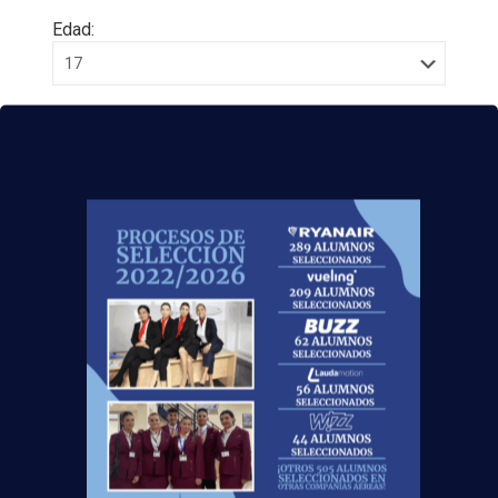
Edad:
Acepto la
Política de Privacidad
EUROCOLLEGE OXFORD ENGLISH INSTITUTE S.L.
le informa que tratará los datos personales que
facilite con la finalidad de gestionar su consulta y
darle respuesta. Puede ejercer sus derechos de
protección de datos a través del e-mail
escuelasuperioraeronautica.com. Para más
información, por favor, consulte nuestra
Política de
Privacidad
.
¡No dejes
volar
esta oportunidad!