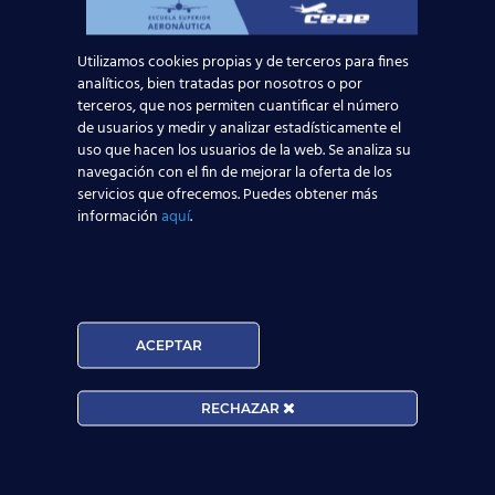
Utilizamos cookies propias y de terceros para fines
analíticos, bien tratadas por nosotros o por
Noticias Relacionadas
terceros, que nos permiten cuantificar el número
de usuarios y medir y analizar estadísticamente el
Mapa de la aviación global 2025: las rutas más
uso que hacen los usuarios de la web. Se analiza su
transitadas y los países con más pasajeros
navegación con el fin de mejorar la oferta de los
servicios que ofrecemos. Puedes obtener más
información
aquí
.
Leer más
Madrid-Barajas supera los 6 millones de
pasajeros junio: qué significa para quienes
quieren ser TCP
ACEPTAR
Leer más
RECHAZAR
¡Últimas plazas! Nuevo Curso TCP en Madrid
– Tercer cuatrimestre 2026