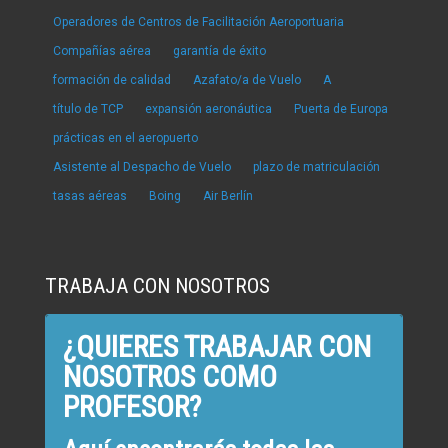
Operadores de Centros de Facilitación Aeroportuaria
Compañías aérea
garantía de éxito
formación de calidad
Azafato/a de Vuelo
A
título de TCP
expansión aeronáutica
Puerta de Europa
prácticas en el aeropuerto
Asistente al Despacho de Vuelo
plazo de matriculación
tasas aéreas
Boing
Air Berlín
TRABAJA CON NOSOTROS
¿QUIERES TRABAJAR CON
NOSOTROS COMO
PROFESOR?