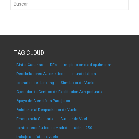
TAG CLOUD
Binter Canarias
DEA
respiración cardiopulmonar
Desfibriladores Automáticos
mundo laboral
operarios de Handling
Simulador de Vuelo
Operador de Centros de Facilitación Aeroportuaria
Apoyo de Atención a Pasajeros
Asistente al Despachador de Vuelo
Emergencia Sanitaria
Auxiliar de Vuel
centro aeronáutico de Madrid
airbus 350
trabajo azafata de vuelo