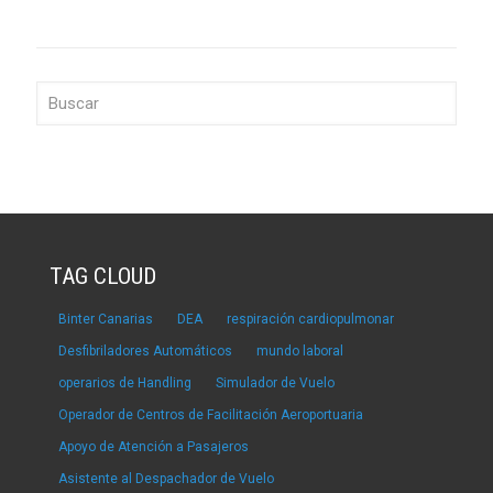
TAG CLOUD
Binter Canarias
DEA
respiración cardiopulmonar
Desfibriladores Automáticos
mundo laboral
operarios de Handling
Simulador de Vuelo
Operador de Centros de Facilitación Aeroportuaria
Apoyo de Atención a Pasajeros
Asistente al Despachador de Vuelo