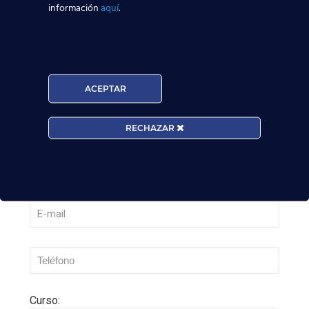
información
aquí
.
Madrid-Barajas supera los 6 millones de
pasajeros junio: qué significa para quienes
quieren ser TCP
Leer más
ACEPTAR
RECHAZAR
Curso: