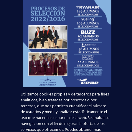
¡No dejes
volar
esta oportunidad!
Noticias Relacionadas
¿Cómo son los horarios y días de descanso
de un TCP? Guía real de turnos y vida de
azafata
Leer más
Utilizamos cookies propias y de terceros para fines
Mapa de la aviación global 2025: las rutas más
analíticos, bien tratadas por nosotros o por
transitadas y los países con más pasajeros
terceros, que nos permiten cuantificar el número
de usuarios y medir y analizar estadísticamente el
uso que hacen los usuarios de la web. Se analiza su
Leer más
navegación con el fin de mejorar la oferta de los
servicios que ofrecemos. Puedes obtener más