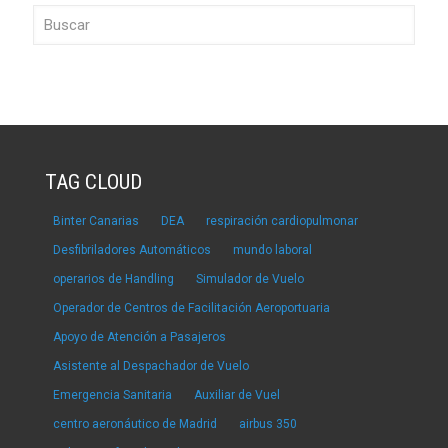
TAG CLOUD
Binter Canarias
DEA
respiración cardiopulmonar
Desfibriladores Automáticos
mundo laboral
operarios de Handling
Simulador de Vuelo
Operador de Centros de Facilitación Aeroportuaria
Apoyo de Atención a Pasajeros
Asistente al Despachador de Vuelo
Emergencia Sanitaria
Auxiliar de Vuel
centro aeronáutico de Madrid
airbus 350