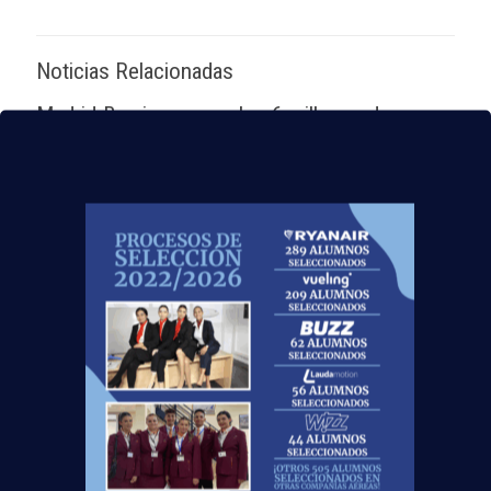
Noticias Relacionadas
Madrid-Barajas supera los 6 millones de
pasajeros junio: qué significa para quienes
quieren ser TCP
Leer más
Nuevas rutas en España y por qué la aviación
te busca en 2026
Leer más
El Aeropuerto de Madrid-Barajas supera los 6
millones de pasajeros en mayo: ¿qué significa