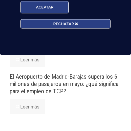
quieren ser TCP
ACEPTAR
Leer más
RECHAZAR
Nuevas rutas en España y por qué la aviación
te busca en 2026
Leer más
El Aeropuerto de Madrid-Barajas supera los 6
millones de pasajeros en mayo: ¿qué significa
para el empleo de TCP?
Leer más