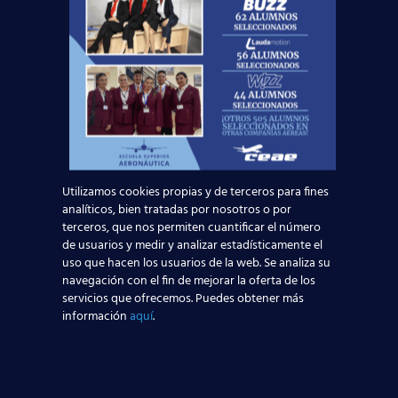
EUROCOLLEGE OXFORD ENGLISH INSTITUTE S.L.
le informa que tratará los datos personales que
facilite con la finalidad de gestionar su consulta y
darle respuesta. Puede ejercer sus derechos de
protección de datos a través del e-mail
escuelasuperioraeronautica.com. Para más
información, por favor, consulte nuestra
Política de
Privacidad
.
Utilizamos cookies propias y de terceros para fines
analíticos, bien tratadas por nosotros o por
terceros, que nos permiten cuantificar el número
de usuarios y medir y analizar estadísticamente el
uso que hacen los usuarios de la web. Se analiza su
¡Te esperamos!
navegación con el fin de mejorar la oferta de los
servicios que ofrecemos. Puedes obtener más
información
aquí
.
Noticias Relacionadas
Madrid-Barajas supera los 6 millones de
pasajeros junio: qué significa para quienes