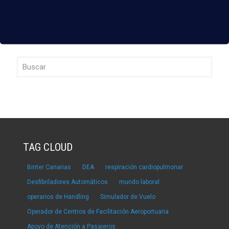
TAG CLOUD
Binter Canarias
DEA
respiración cardiopulmonar
Desfibriladores Automáticos
mundo laboral
operarios de Handling
Simulador de Vuelo
Operador de Centros de Facilitación Aeroportuaria
Apoyo de Atención a Pasajeros