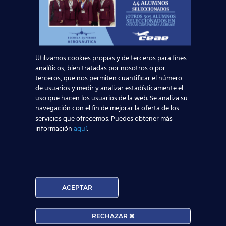
Curso:
Utilizamos cookies propias y de terceros para fines
Centro:
Edad:
analíticos, bien tratadas por nosotros o por
terceros, que nos permiten cuantificar el número
de usuarios y medir y analizar estadísticamente el
uso que hacen los usuarios de la web. Se analiza su
Acepto la
Política de Privacidad
navegación con el fin de mejorar la oferta de los
EUROCOLLEGE OXFORD ENGLISH INSTITUTE S.L.
servicios que ofrecemos. Puedes obtener más
le informa que tratará los datos personales que
información
aquí
.
facilite con la finalidad de gestionar su consulta y
darle respuesta. Puede ejercer sus derechos de
protección de datos a través del e-mail
escuelasuperioraeronautica.com. Para más
información, por favor, consulte nuestra
Política de
ACEPTAR
Privacidad
.
RECHAZAR