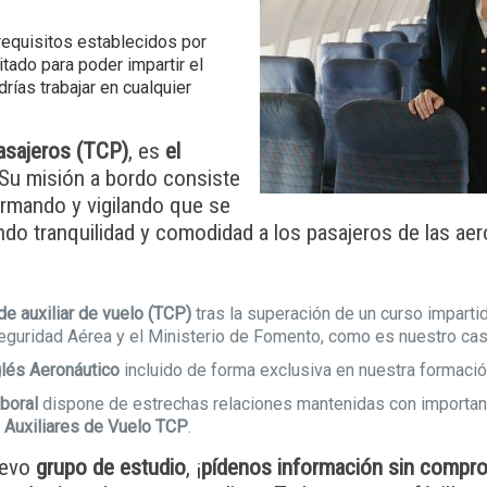
requisitos establecidos por
itado para poder impartir el
drías trabajar en cualquier
pasajeros (TCP)
, es
el
 Su misión a bordo consiste
formando y vigilando que se
do tranquilidad y comodidad a los pasajeros de las aer
de auxiliar de vuelo (TCP)
tras la superación de un curso imparti
eguridad Aérea y el Ministerio de Fomento, como es nuestro cas
nglés Aeronáutico
incluido de forma exclusiva en nuestra formació
aboral
dispone de estrechas relaciones mantenidas con importa
e
Auxiliares de Vuelo T
CP
.
nuevo
grupo de estudio
, ¡
pídenos información sin compr