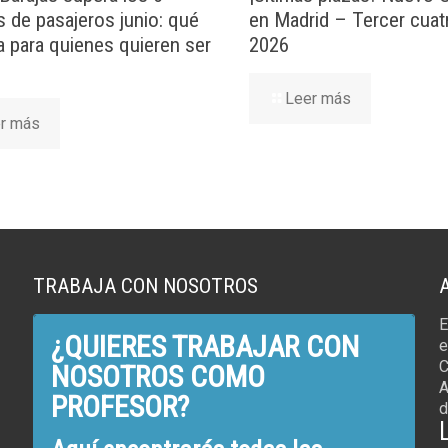
s de pasajeros junio: qué
en Madrid – Tercer cuat
ca para quienes quieren ser
2026
Leer más
r más
TRABAJA CON NOSOTROS
E
¿QUIERES TRABAJAR CON
e
C
NOSOTROS COMO
A
PROFESOR?
d