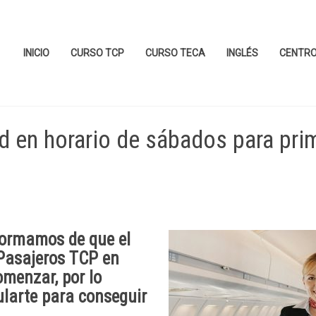
INICIO
CURSO TCP
CURSO TECA
INGLÉS
CENTR
 en horario de sábados para pri
formamos de que el
 Pasajeros TCP
en
omenzar, por lo
ularte para conseguir