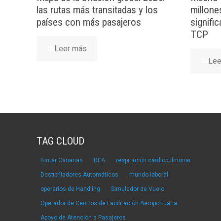
las rutas más transitadas y los
millone
países con más pasajeros
signifi
TCP
Leer más
Lee
TAG CLOUD
Binter Canarias
DEA
respiración cardiopulmonar
Desfibriladores Automáticos
mundo laboral
operarios de Handling
Simulador de Vuelo
Operador de Centros de Facilitación Aeroportuaria
Apoyo de Atención a Pasajeros