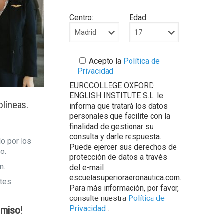
Centro:
Edad:
Acepto la
Política de
Privacidad
EUROCOLLEGE OXFORD
ENGLISH INSTITUTE S.L. le
olíneas.
informa que tratará los datos
personales que facilite con la
finalidad de gestionar su
consulta y darle respuesta.
do por los
Puede ejercer sus derechos de
o.
protección de datos a través
n.
del e-mail
escuelasuperioraeronautica.com.
ntes
Para más información, por favor,
consulte nuestra
Política de
Privacidad
.
omiso
!