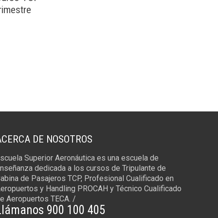
rimestre
ACERCA DE NOSOTROS
scuela Superior Aeronáutica es una escuela de
nseñanza dedicada a los cursos de Tripulante de
abina de Pasajeros TCP, Profesional Cualificado en
eropuertos y Handling PROCAH y Técnico Cualificado
e Aeropuertos TECA. /
Llámanos 900 100 405