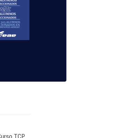
lidad de
 Curso TCP