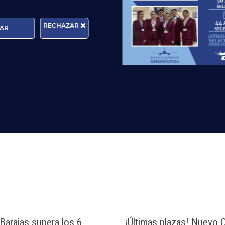
Edad:
RECHAZAR
AR
rma que tratará los datos personales que facilite con la fina
cer sus derechos de protección de datos a través del e-mail
n, por favor, consulte nuestra
Política de Privacidad
.
Barajas supera los 6
¡Últimas plazas! Nuevo