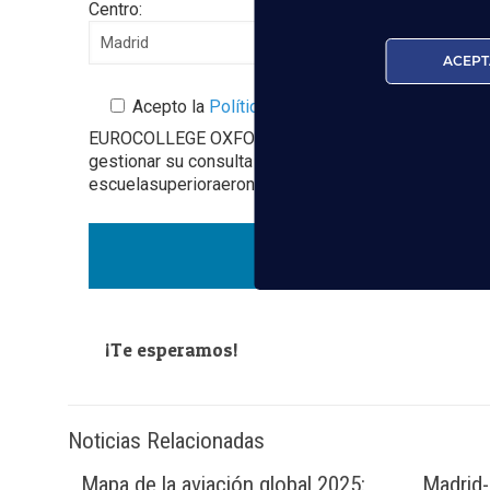
Centro:
ACEPT
Acepto la
Política de Privacidad
EUROCOLLEGE OXFORD ENGLISH INSTITUTE S.L. le info
gestionar su consulta y darle respuesta. Puede ejer
escuelasuperioraeronautica.com. Para más informació
¡Te esperamos!
Noticias Relacionadas
Mapa de la aviación global 2025:
Madrid-