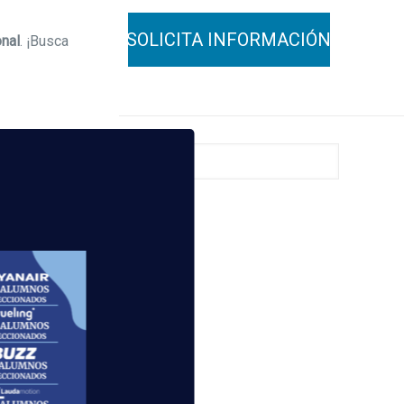
onal
. ¡Busca