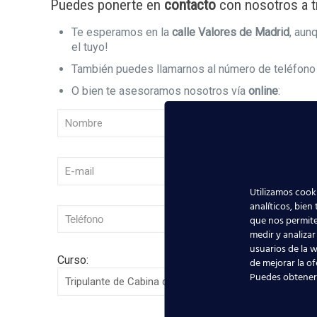
Puedes ponerte en
contacto
con nosotros a t
Te esperamos en la
calle Valores de Madrid
, au
el tuyo!
También puedes llamarnos al número de teléfon
O bien te asesoramos nosotros vía
online
:
Utilizamos cooki
analíticos, bien
que nos permite
medir y analizar
usuarios de la w
Curso:
de mejorar la of
Puedes obtener