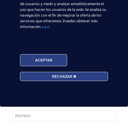
de usuarios y medir y analizar estadísticamente el
uso que hacen los usuarios de la web. Se analiza su
Madrid-Barajas supera los 6 millones de
navegación con el fin de mejorar la oferta de los
servicios que ofrecemos. Puedes obtener más
pasajeros junio: qué significa para quienes
información
aquí
.
quieren ser TCP
Leer más
¡Últimas plazas! Nuevo Curso TCP en Madrid
ACEPTAR
– Tercer cuatrimestre 2026
RECHAZAR
Leer más