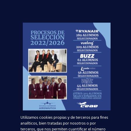
protección de datos a través del e-mail
escuelasuperioraeronautica.com. Para más
información, por favor, consulte nuestra
Política de
Privacidad
.
¡No dejes
volar
esta
oportunidad!
Noticias Relacionadas
Mapa de la aviación global 2025: las rutas más
transitadas y los países con más pasajeros
Utilizamos cookies propias y de terceros para fines
analíticos, bien tratadas por nosotros o por
terceros, que nos permiten cuantificar el número
Leer más