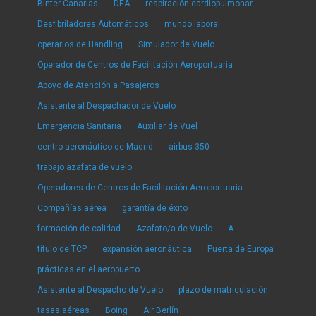
Binter Canarias
DEA
respiración cardiopulmonar
Desfibriladores Automáticos
mundo laboral
operarios de Handling
Simulador de Vuelo
Operador de Centros de Facilitación Aeroportuaria
Apoyo de Atención a Pasajeros
Asistente al Despachador de Vuelo
Emergencia Sanitaria
Auxiliar de Vuel
centro aeronáutico de Madrid
airbus 350
trabajo azafata de vuelo
Operadores de Centros de Facilitación Aeroportuaria
Compañías aérea
garantía de éxito
formación de calidad
Azafato/a de Vuelo
A
título de TCP
expansión aeronáutica
Puerta de Europa
prácticas en el aeropuerto
Asistente al Despacho de Vuelo
plazo de matriculación
tasas aéreas
Boing
Air Berlín