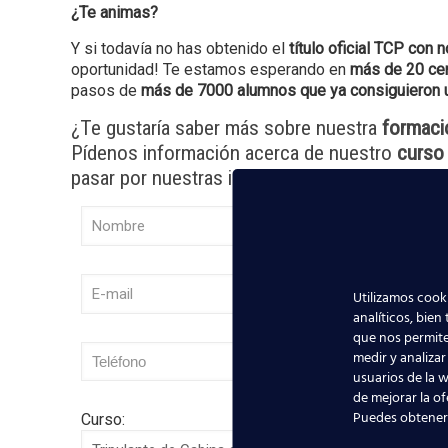
¿Te animas?
Y si todavía no has obtenido el
título oficial TCP con 
oportunidad! Te estamos esperando en
más de 20 ce
pasos de
más de 7000 alumnos que ya consiguieron un
¿Te gustaría saber más sobre nuestra
formaci
Pídenos información acerca de nuestro
curso
pasar por nuestras instalaciones. ¡Te espera
Utilizamos cooki
analíticos, bien
que nos permite
medir y analizar
usuarios de la w
de mejorar la of
Puedes obtener
Curso: