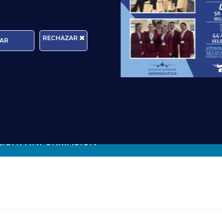
Edad:
RECHAZAR
AR
rma que tratará los datos personales que facilite con la fina
cer sus derechos de protección de datos a través del e-mail
n, por favor, consulte nuestra
Política de Privacidad
.