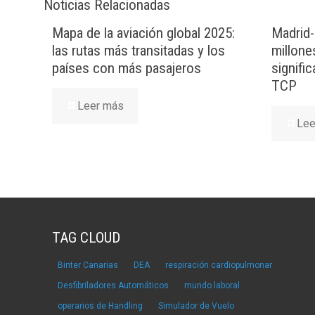
Noticias Relacionadas
Mapa de la aviación global 2025:
Madrid-
las rutas más transitadas y los
millone
países con más pasajeros
signifi
TCP
Leer más
Lee
TAG CLOUD
Binter Canarias
DEA
respiración cardiopulmonar
Desfibriladores Automáticos
mundo laboral
operarios de Handling
Simulador de Vuelo