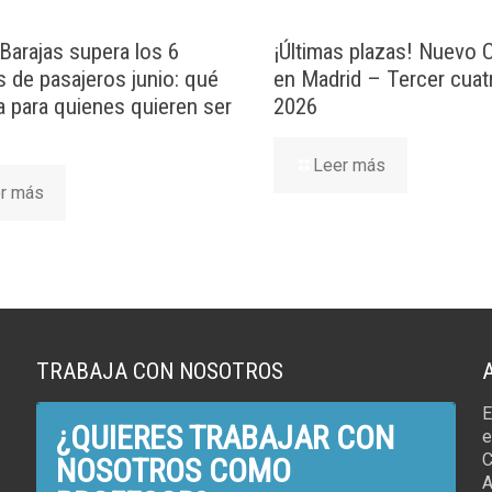
Barajas supera los 6
¡Últimas plazas! Nuevo
s de pasajeros junio: qué
en Madrid – Tercer cuat
ca para quienes quieren ser
2026
Leer más
r más
TRABAJA CON NOSOTROS
E
¿QUIERES TRABAJAR CON
e
C
NOSOTROS COMO
A