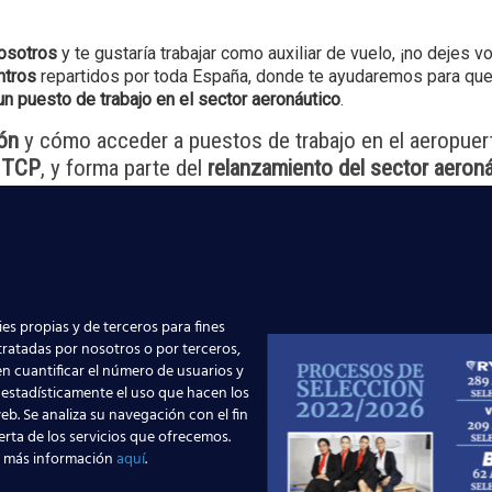
nosotros
y te gustaría trabajar como auxiliar de vuelo, ¡no dejes vo
ntros
repartidos por toda España, donde te ayudaremos para que
 puesto de trabajo en el sector aeronáutico
.
ón
y cómo acceder a puestos de trabajo en el aeropuer
 TCP
, y forma parte del
relanzamiento del sector aeron
mos!
es propias y de terceros para fines
 tratadas por nosotros o por terceros,
n cuantificar el número de usuarios y
 estadísticamente el uso que hacen los
eb. Se analiza su navegación con el fin
erta de los servicios que ofrecemos.
 más información
aquí
.