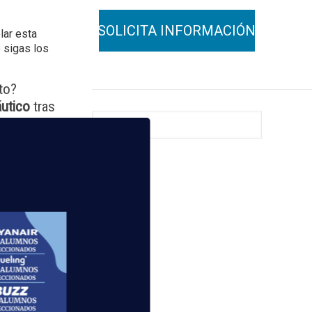
lar esta
 sigas los
to?
áutico
tras