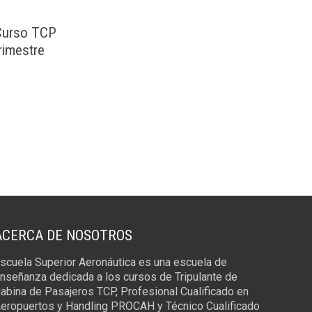
 Curso TCP
rimestre
ACERCA DE NOSOTROS
scuela Superior Aeronáutica es una escuela de
nseñanza dedicada a los cursos de Tripulante de
abina de Pasajeros TCP, Profesional Cualificado en
eropuertos y Handling PROCAH y Técnico Cualificado