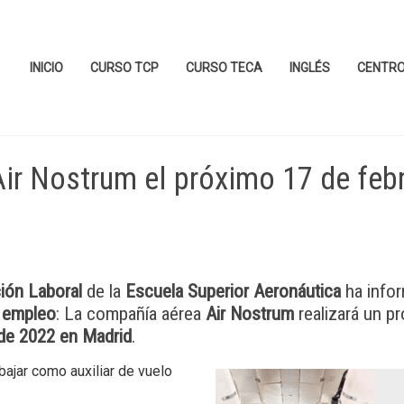
INICIO
CURSO TCP
CURSO TECA
INGLÉS
CENTR
ir Nostrum el próximo 17 de feb
ión Laboral
de la
Escuela Superior Aeronáutica
ha info
e
empleo
: La compañía aérea
Air Nostrum
realizará un p
de 2022 en Madrid
.
bajar como auxiliar de vuelo