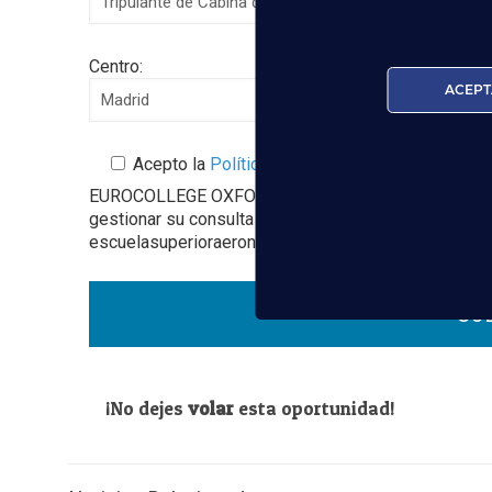
Centro:
ACEPT
Acepto la
Política de Privacidad
EUROCOLLEGE OXFORD ENGLISH INSTITUTE S.L. le info
gestionar su consulta y darle respuesta. Puede ejer
escuelasuperioraeronautica.com. Para más informació
¡No dejes
volar
esta oportunidad!