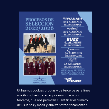
información, por favor, consulte nuestra
Política de
Privacidad
.
¡Te esperamos!
Noticias Relacionadas
Mapa de la aviación global 2025: las rutas más
transitadas y los países con más pasajeros
Utilizamos cookies propias y de terceros para fines
Leer más
analíticos, bien tratadas por nosotros o por
terceros, que nos permiten cuantificar el número
de usuarios y medir y analizar estadísticamente el
Madrid-Barajas supera los 6 millones de