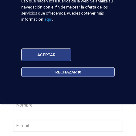
uso que hacen los usuarios de la web. Se analiza su
pasajeros junio: qué significa para quienes
navegación con el fin de mejorar la oferta de los
quieren ser TCP
servicios que ofrecemos. Puedes obtener más
información
aquí
.
Leer más
¡Últimas plazas! Nuevo Curso TCP en Madrid
– Tercer cuatrimestre 2026
ACEPTAR
Leer más
RECHAZAR