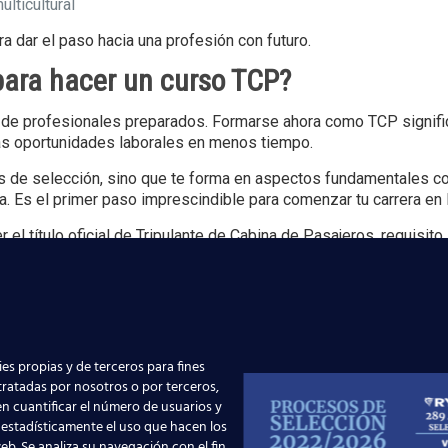
ulticultural
a dar el paso hacia una profesión con futuro.
ara hacer un curso TCP?
d de profesionales preparados. Formarse ahora como TCP signifi
ás oportunidades laborales en menos tiempo.
os de selección, sino que te forma en aspectos fundamentales 
a. Es el primer paso imprescindible para comenzar tu carrera en l
l título oficial de Tripulante de Cabina de Pasajeros, requisito
e internacionales.
: una profesión en auge
una forma de vida. En el contexto actual de crecimiento del secto
s para quienes buscan estabilidad y desarrollo profesional.
es propias y de terceros para fines
 tratadas por nosotros o por terceros,
n cuantificar el número de usuarios y
 estadísticamente el uso que hacen los
eb. Se analiza su navegación con el fin