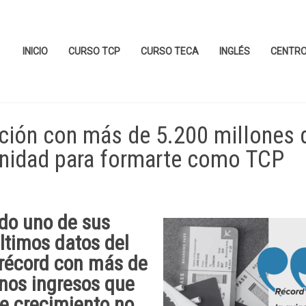
INICIO
CURSO TCP
CURSO TECA
INGLÉS
CENTR
ación con más de 5.200 millones 
unidad para formarte como TCP
ndo uno de sus
ltimos datos del
 récord con más de
unos ingresos que
te crecimiento no