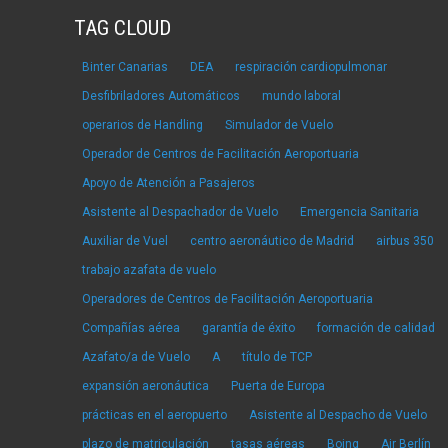
TAG CLOUD
Binter Canarias
DEA
respiración cardiopulmonar
Desfibriladores Automáticos
mundo laboral
operarios de Handling
Simulador de Vuelo
Operador de Centros de Facilitación Aeroportuaria
Apoyo de Atención a Pasajeros
Asistente al Despachador de Vuelo
Emergencia Sanitaria
Auxiliar de Vuel
centro aeronáutico de Madrid
airbus 350
trabajo azafata de vuelo
Operadores de Centros de Facilitación Aeroportuaria
Compañías aérea
garantía de éxito
formación de calidad
Azafato/a de Vuelo
A
título de TCP
expansión aeronáutica
Puerta de Europa
prácticas en el aeropuerto
Asistente al Despacho de Vuelo
plazo de matriculación
tasas aéreas
Boing
Air Berlín