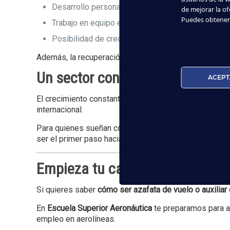
Desarrollo personal y profesional continuo
de mejorar la of
Puedes obtener
Trabajo en equipo en un entorno internacional
Posibilidad de crecimiento dentro de la aerolínea
Además, la recuperación y expansión del sector refuer
Un sector con oportunidades pa
ACEPT
El crecimiento constante del tráfico aéreo demuestra 
internacional.
Para quienes sueñan con trabajar viajando y conocer d
ser el primer paso hacia una carrera profesional apasi
Empieza tu carrera como Tripul
Si quieres saber
cómo ser azafata de vuelo o auxiliar
En
Escuela Superior Aeronáutica
te preparamos para ac
empleo en aerolíneas.