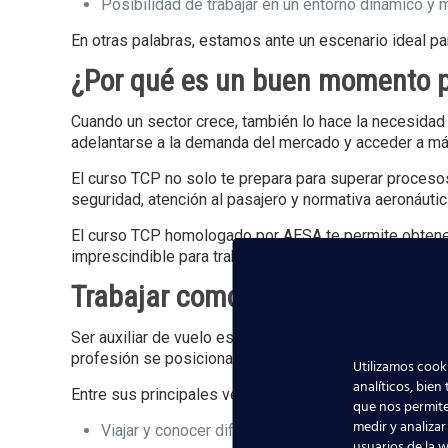
Posibilidad de trabajar en un entorno dinámico y m
En otras palabras, estamos ante un escenario ideal par
¿Por qué es un buen momento p
Cuando un sector crece, también lo hace la necesida
adelantarse a la demanda del mercado y acceder a m
El curso TCP no solo te prepara para superar proces
seguridad, atención al pasajero y normativa aeronáutic
El curso TCP homologado por AESA te permite obtener e
imprescindible para trabajar en aerolíneas nacionales 
Trabajar como azafata de vuelo
Ser auxiliar de vuelo es mucho más que un trabajo: es 
profesión se posiciona como una de las más atractiva
Utilizamos cooki
analíticos, bien
Entre sus principales ventajas destacan:
que nos permite
medir y analizar
Viajar y conocer diferentes destinos
usuarios de la w