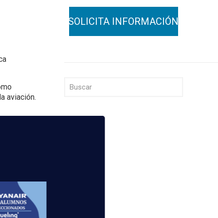
ca
como
a aviación.
r, esta