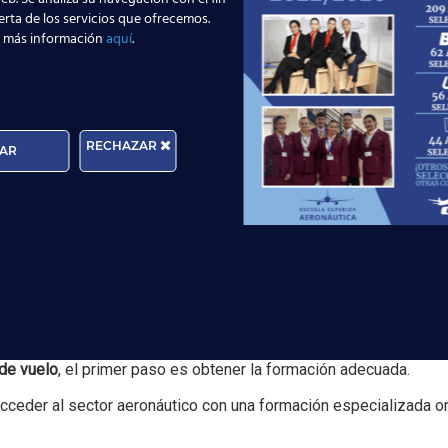
erta de los servicios que ofrecemos.
 más información
aquí
.
zan la seguridad laboral en esta profesión.
ra quienes quieren trabajar viajando
RECHAZAR
AR
que la aviación sigue siendo un sector dinámico y con gran proy
iferentes culturas, convertirse en
Tripulante de Cabina de Pasaj
onante.
ante de Cabina de Pasajeros
 de vuelo
, el primer paso es obtener la formación adecuada.
ceder al sector aeronáutico con una formación especializada or