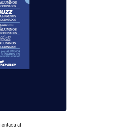
ección
eros
puede
ientada al