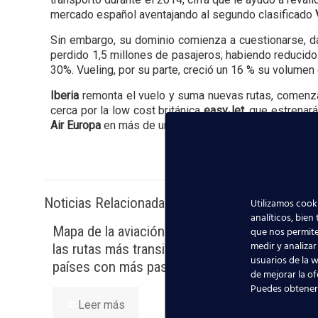
mercado español aventajando al segundo clasificado
Sin embargo, su dominio comienza a cuestionarse, d
perdido 1,5 millones de pasajeros; habiendo reducido 
30%. Vueling, por su parte, creció un 16 % su volumen
Iberia
remonta el vuelo y suma nuevas rutas, comenza
cerca por la low cost británica
easyJet
, que estrenar
Air Europa
en más de un 8%, que continúa secundando a 
Noticias Relacionadas
Utilizamos cooki
analíticos, bien
Mapa de la aviación global 2025:
Madrid-
que nos permite
medir y analizar
las rutas más transitadas y los
millone
usuarios de la w
países con más pasajeros
signifi
de mejorar la of
TCP
Puedes obtener
Leer más