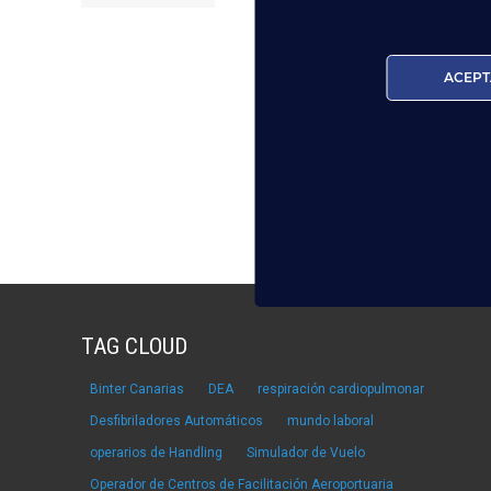
Lee
ACEPT
TAG CLOUD
Binter Canarias
DEA
respiración cardiopulmonar
Desfibriladores Automáticos
mundo laboral
operarios de Handling
Simulador de Vuelo
Operador de Centros de Facilitación Aeroportuaria