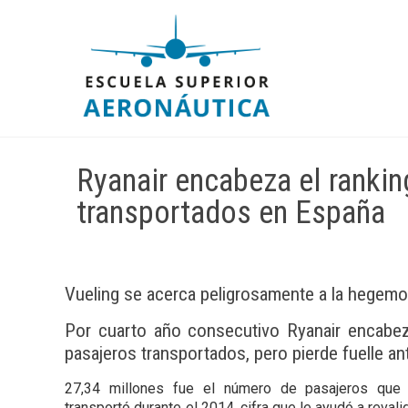
Ryanair encabeza el ranki
transportados en España
Vueling se acerca peligrosamente a la hegemon
Por cuarto año consecutivo Ryanair encabe
pasajeros transportados, pero pierde fuelle a
27,34 millones fue el número de pasajeros que
transportó durante el 2014, cifra que le ayudó a revalid