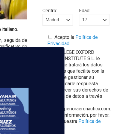
Centro:
Edad:
italiano.
Acepto la
Política de
n, seguida de
Privacidad
nificativo de
EUROCOLLEGE OXFORD
ENGLISH INSTITUTE S.L. le
informa que tratará los datos
personales que facilite con la
finalidad de gestionar su
consulta y darle respuesta.
Puede ejercer sus derechos de
protección de datos a través
 Curso TCP
del e-mail
rimestre
escuelasuperioraeronautica.com.
Para más información, por favor,
consulte nuestra
Política de
Privacidad
.