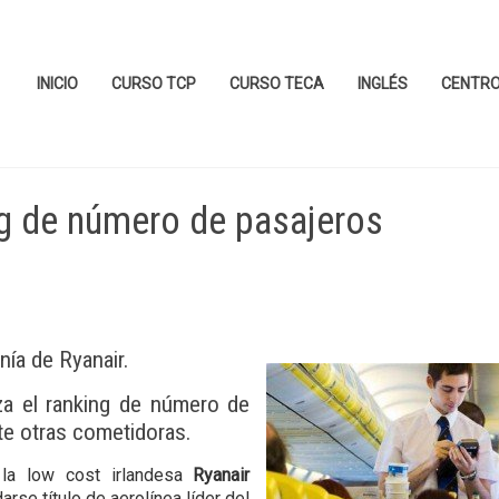
INICIO
CURSO TCP
CURSO TECA
INGLÉS
CENTR
ng de número de pasajeros
ía de Ryanair.
za el ranking de número de
nte otras cometidoras.
 la low cost irlandesa
Ryanair
arse título de aerolínea líder del