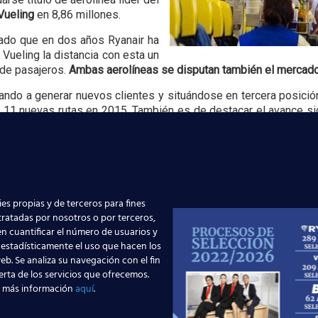
Vueling
en 8,86 millones.
ado que en dos años Ryanair ha
Vueling la distancia con esta un
 de pasajeros.
Ambas aerolíneas se disputan también el mercado 
ndo a generar nuevos clientes y situándose en tercera posició
á 11 nuevas rutas en 2015. También es de destacar el avance sig
Iberia en las rutas entre Europa y América Latina.
es propias y de terceros para fines
 tratadas por nosotros o por terceros,
Barajas supera los 6
¡Últimas plazas! Nuevo
n cuantificar el número de usuarios y
 estadísticamente el uso que hacen los
s de pasajeros junio: qué
en Madrid – Tercer cuat
eb. Se analiza su navegación con el fin
ca para quienes quieren ser
2026
erta de los servicios que ofrecemos.
 más información
aquí
.
Leer más