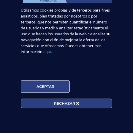
Utilizamos cookies propias y de terceros para fines
Acepto la
Política de Privacidad
analíticos, bien tratadas por nosotros o por
EUROCOLLEGE OXFORD ENGLISH INSTITUTE S.L.
terceros, que nos permiten cuantificar el número
le informa que tratará los datos personales que
de usuarios y medir y analizar estadísticamente el
uso que hacen los usuarios de la web. Se analiza su
facilite con la finalidad de gestionar su consulta y
navegación con el fin de mejorar la oferta de los
darle respuesta. Puede ejercer sus derechos de
servicios que ofrecemos. Puedes obtener más
protección de datos a través del e-mail
información
aquí
.
escuelasuperioraeronautica.com. Para más
información, por favor, consulte nuestra
Política de
Privacidad
.
ACEPTAR
RECHAZAR