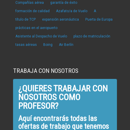
Compañías aérea
garantía de éxito
formación de calidad
Azafato/a de Vuelo
A
título de TCP
expansión aeronáutica
Puerta de Europa
prácticas en el aeropuerto
Asistente al Despacho de Vuelo
plazo de matriculación
tasas aéreas
Boing
Air Berlín
TRABAJA CON NOSOTROS
¿QUIERES TRABAJAR CON
NOSOTROS COMO
PROFESOR?
Aquí encontrarás todas las
ofertas de trabajo que tenemos