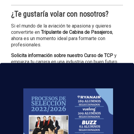
¿Te gustaría volar con nosotros?
Si el mundo de la aviación te apasiona y quieres
convertirte en
Tripulante de Cabina de Pasajeros
,
ahora es un momento ideal para formarte con
profesionales.
Solicita información sobre nuestro Curso de TCP
y
empieza tu carrera en una industria con buen futuro
laboral y muchas oportunidades de crecimiento.
Ventajas de estudiar con nosotros:
+8000 alumnos ya trabajando
Título oficial en pocos meses
Financiación a 0% interés
Prácticas en simulador de avión a escala real