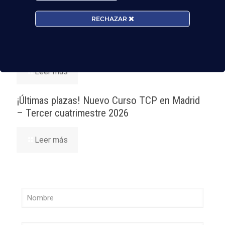
Madrid-Barajas supera los 6 millones de
RECHAZAR
pasajeros junio: qué significa para quienes
quieren ser TCP
Leer más
¡Últimas plazas! Nuevo Curso TCP en Madrid
– Tercer cuatrimestre 2026
Leer más