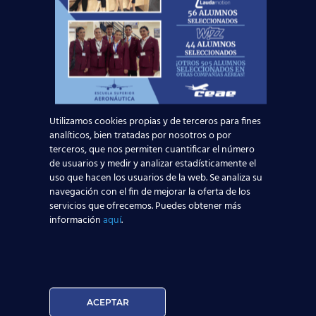
Instructores con años de experiencia
¡Infórmate Ahora y Apúntate Ya!
En la
Escuela Superior Aeronáutica
estaremos
encantados de atenderte y enseñarte el camino para la
obtención de tu título de
Auxiliar de Vuelo
a través de
Utilizamos cookies propias y de terceros para fines
analíticos, bien tratadas por nosotros o por
nuestro curso de
Tripulante de Cabina de Pasajeros
. ¡Te
terceros, que nos permiten cuantificar el número
esperamos!
de usuarios y medir y analizar estadísticamente el
uso que hacen los usuarios de la web. Se analiza su
navegación con el fin de mejorar la oferta de los
servicios que ofrecemos. Puedes obtener más
Noticias Relacionadas
información
aquí
.
Mapa de la aviación global 2025: las rutas más
transitadas y los países con más pasajeros
Leer más
ACEPTAR