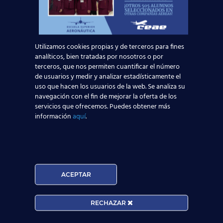
El Aeropuerto de Madrid-Barajas supera los 6
millones de pasajeros en mayo: ¿qué significa
para el empleo de TCP?
Utilizamos cookies propias y de terceros para fines
analíticos, bien tratadas por nosotros o por
Leer más
terceros, que nos permiten cuantificar el número
de usuarios y medir y analizar estadísticamente el
uso que hacen los usuarios de la web. Se analiza su
navegación con el fin de mejorar la oferta de los
servicios que ofrecemos. Puedes obtener más
información
aquí
.
ACEPTAR
RECHAZAR
Curso: