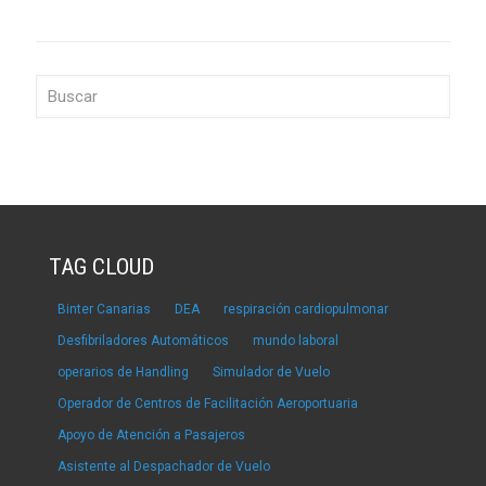
TAG CLOUD
Binter Canarias
DEA
respiración cardiopulmonar
Desfibriladores Automáticos
mundo laboral
operarios de Handling
Simulador de Vuelo
Operador de Centros de Facilitación Aeroportuaria
Apoyo de Atención a Pasajeros
Asistente al Despachador de Vuelo