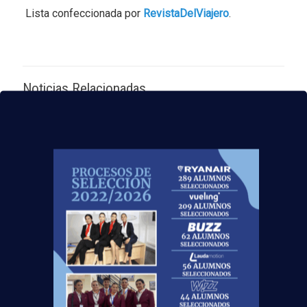
Lista confeccionada por
RevistaDelViajero
.
Noticias Relacionadas
Madrid-Barajas supera los 6 millones de
pasajeros junio: qué significa para quienes
quieren ser TCP
Leer más
Nuevas rutas en España y por qué la aviación
te busca en 2026
Leer más