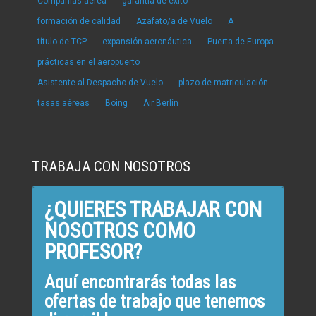
Compañías aérea
garantía de éxito
formación de calidad
Azafato/a de Vuelo
A
título de TCP
expansión aeronáutica
Puerta de Europa
prácticas en el aeropuerto
Asistente al Despacho de Vuelo
plazo de matriculación
tasas aéreas
Boing
Air Berlín
TRABAJA CON NOSOTROS
¿QUIERES TRABAJAR CON
NOSOTROS COMO
PROFESOR?
Aquí encontrarás todas las
ofertas de trabajo que tenemos