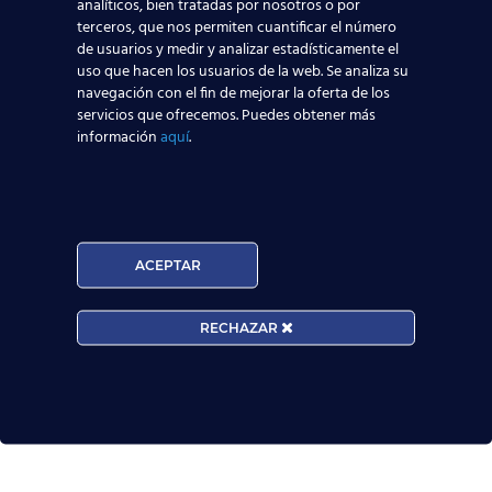
quieren ser TCP
analíticos, bien tratadas por nosotros o por
terceros, que nos permiten cuantificar el número
de usuarios y medir y analizar estadísticamente el
Leer más
uso que hacen los usuarios de la web. Se analiza su
navegación con el fin de mejorar la oferta de los
servicios que ofrecemos. Puedes obtener más
Nuevas rutas en España y por qué la aviación
información
aquí
.
te busca en 2026
Leer más
ACEPTAR
El Aeropuerto de Madrid-Barajas supera los 6
millones de pasajeros en mayo: ¿qué significa
para el empleo de TCP?
RECHAZAR
Leer más