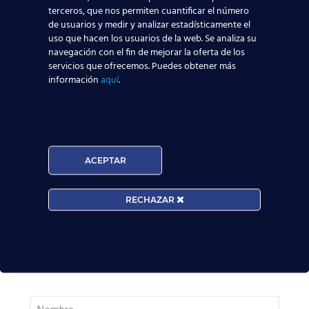
terceros, que nos permiten cuantificar el número
de usuarios y medir y analizar estadísticamente el
Leer más
uso que hacen los usuarios de la web. Se analiza su
navegación con el fin de mejorar la oferta de los
Madrid-Barajas supera los 6 millones de
servicios que ofrecemos. Puedes obtener más
información
aquí
.
pasajeros junio: qué significa para quienes
quieren ser TCP
Leer más
ACEPTAR
¡Últimas plazas! Nuevo Curso TCP en Madrid
– Tercer cuatrimestre 2026
RECHAZAR
Leer más