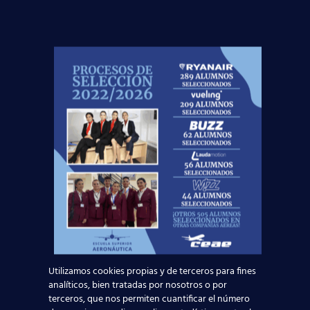
facilite con la finalidad de gestionar su consulta y
darle respuesta. Puede ejercer sus derechos de
protección de datos a través del e-mail
escuelasuperioraeronautica.com. Para más
información, por favor, consulte nuestra
Política de
Privacidad
.
¡Te esperamos!
Noticias Relacionadas
Mapa de la aviación global 2025: las rutas más
Utilizamos cookies propias y de terceros para fines
transitadas y los países con más pasajeros
analíticos, bien tratadas por nosotros o por
terceros, que nos permiten cuantificar el número
Leer más