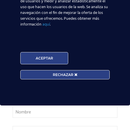
de usuarios y medir y analizar estadísticamente el
uso que hacen los usuarios de la web. Se analiza su
navegación con el fin de mejorar la oferta de los
¡Últimas plazas! Nuevo Curso TCP en Madrid
servicios que ofrecemos. Puedes obtener más
– Tercer cuatrimestre 2026
información
aquí
.
Leer más
¿Cómo manejan los TCP el jet lag? Trucos y
ACEPTAR
secretos de vuelo
RECHAZAR
Leer más