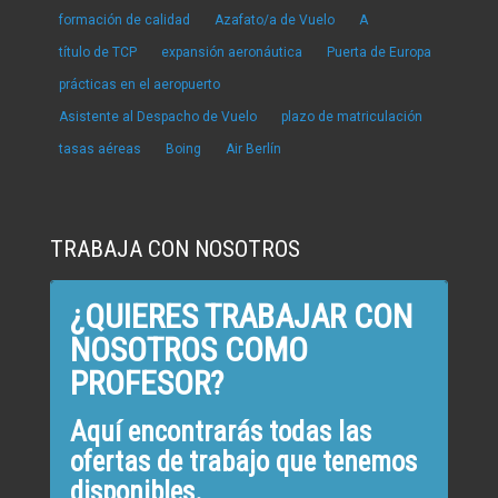
formación de calidad
Azafato/a de Vuelo
A
título de TCP
expansión aeronáutica
Puerta de Europa
prácticas en el aeropuerto
Asistente al Despacho de Vuelo
plazo de matriculación
tasas aéreas
Boing
Air Berlín
TRABAJA CON NOSOTROS
¿QUIERES TRABAJAR CON
NOSOTROS COMO
PROFESOR?
Aquí encontrarás todas las
ofertas de trabajo que tenemos
disponibles.