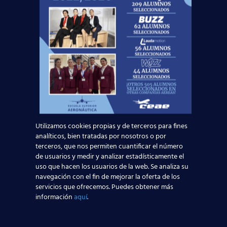
Noticias Relacionadas
Mapa de la aviación global 2025: las rutas más
transitadas y los países con más pasajeros
Leer más
¡Últimas plazas! Nuevo Curso TCP en Madrid
– Tercer cuatrimestre 2026
Utilizamos cookies propias y de terceros para fines
analíticos, bien tratadas por nosotros o por
terceros, que nos permiten cuantificar el número
Leer más
de usuarios y medir y analizar estadísticamente el
uso que hacen los usuarios de la web. Se analiza su
navegación con el fin de mejorar la oferta de los
¿Cómo manejan los TCP el jet lag? Trucos y
servicios que ofrecemos. Puedes obtener más
secretos de vuelo
información
aquí
.
Leer más