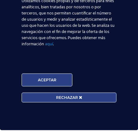
Utilizamos cookies propias y de terceros para fines
Mapa de la aviación global 2025: las rutas más
analíticos, bien tratadas por nosotros o por
transitadas y los países con más pasajeros
terceros, que nos permiten cuantificar el número
de usuarios y medir y analizar estadísticamente el
uso que hacen los usuarios de la web. Se analiza su
Leer más
navegación con el fin de mejorar la oferta de los
servicios que ofrecemos. Puedes obtener más
información
aquí
.
Madrid-Barajas supera los 6 millones de
pasajeros junio: qué significa para quienes
quieren ser TCP
Leer más
ACEPTAR
¡Últimas plazas! Nuevo Curso TCP en Madrid
RECHAZAR
– Tercer cuatrimestre 2026
Leer más