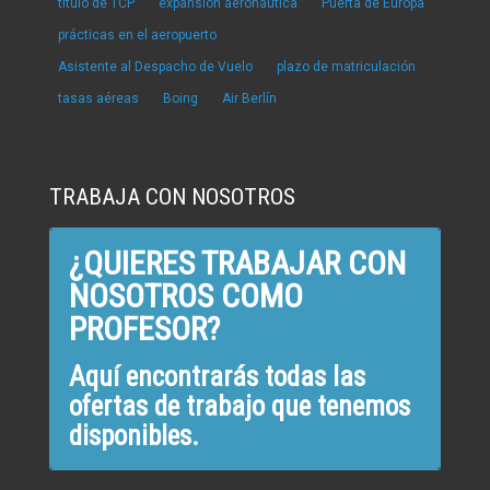
título de TCP
expansión aeronáutica
Puerta de Europa
prácticas en el aeropuerto
Asistente al Despacho de Vuelo
plazo de matriculación
tasas aéreas
Boing
Air Berlín
TRABAJA CON NOSOTROS
¿QUIERES TRABAJAR CON
NOSOTROS COMO
PROFESOR?
Aquí encontrarás todas las
ofertas de trabajo que tenemos
disponibles.