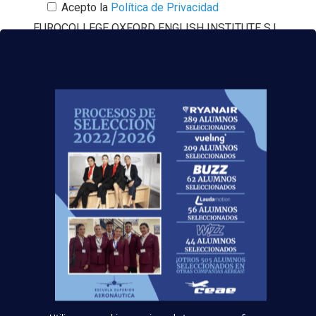
Acepto la
Política de Privacidad
EUROCOLLEGE OXFORD ENGLISH INSTITUTE S.L.
le informa que tratará los datos personales que
facilite con la finalidad de gestionar su consulta y
darle respuesta. Puede ejercer sus derechos de
protección de datos a través del e-mail
escuelasuperioraeronautica.com. Para más
información, por favor, consulte nuestra
Política de
Privacidad
.
Este verano de 2022, ¡consigue el
título oficial
TCP
y
trabaja volando
!
Noticias Relacionadas