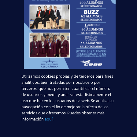
Noticias Relacionadas
Mapa de la aviación global 2025: las rutas más
transitadas y los países con más pasajeros
Leer más
Madrid-Barajas supera los 6 millones de
pasajeros junio: qué significa para quienes
quieren ser TCP
Utilizamos cookies propias y de terceros para fines
analíticos, bien tratadas por nosotros o por
terceros, que nos permiten cuantificar el número
Leer más
de usuarios y medir y analizar estadísticamente el
uso que hacen los usuarios de la web. Se analiza su
navegación con el fin de mejorar la oferta de los
¡Últimas plazas! Nuevo Curso TCP en Madrid
servicios que ofrecemos. Puedes obtener más
– Tercer cuatrimestre 2026
información
aquí
.
Leer más