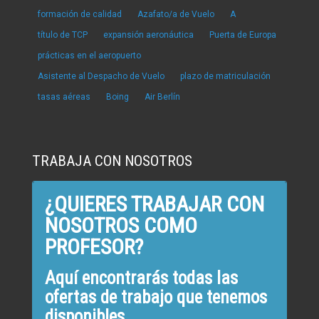
formación de calidad
Azafato/a de Vuelo
A
título de TCP
expansión aeronáutica
Puerta de Europa
prácticas en el aeropuerto
Asistente al Despacho de Vuelo
plazo de matriculación
tasas aéreas
Boing
Air Berlín
TRABAJA CON NOSOTROS
¿QUIERES TRABAJAR CON
NOSOTROS COMO
PROFESOR?
Aquí encontrarás todas las
ofertas de trabajo que tenemos
disponibles.