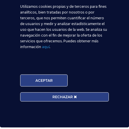
Noticias Relacionadas
Utilizamos cookies propias y de terceros para fines
analíticos, bien tratadas por nosotros o por
Mapa de la aviación global 2025: las rutas más
terceros, que nos permiten cuantificar el número
transitadas y los países con más pasajeros
de usuarios y medir y analizar estadísticamente el
uso que hacen los usuarios de la web. Se analiza su
navegación con el fin de mejorar la oferta de los
Leer más
servicios que ofrecemos. Puedes obtener más
información
aquí
.
Madrid-Barajas supera los 6 millones de
pasajeros junio: qué significa para quienes
quieren ser TCP
ACEPTAR
Leer más
RECHAZAR
¡Últimas plazas! Nuevo Curso TCP en Madrid
– Tercer cuatrimestre 2026
Leer más