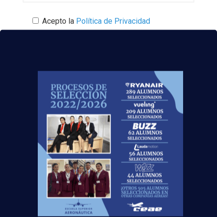
Acepto la
Política de Privacidad
EUROCOLLEGE OXFORD ENGLISH INSTITUTE S.L.
le informa que tratará los datos personales que
facilite con la finalidad de gestionar su consulta y
darle respuesta. Puede ejercer sus derechos de
protección de datos a través del e-mail
escuelasuperioraeronautica.com. Para más
información, por favor, consulte nuestra
Política de
Privacidad
.
¡Te esperamos!
Fuente
:
El Norte de Castilla