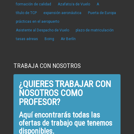
formación de calidad
Azafato/a de Vuelo
A
título de TCP
expansión aeronáutica
Puerta de Europa
prácticas en el aeropuerto
Asistente al Despacho de Vuelo
plazo de matriculación
tasas aéreas
Boing
Air Berlín
TRABAJA CON NOSOTROS
¿QUIERES TRABAJAR CON
NOSOTROS COMO
PROFESOR?
Aquí encontrarás todas las
ofertas de trabajo que tenemos
disponibles.