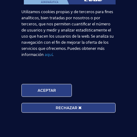
Utilizamos cookies propias y de terceros para fines
Noticias Relacionadas
analíticos, bien tratadas por nosotros o por
terceros, que nos permiten cuantificar el número
Mapa de la aviación global 2025: las rutas más
de usuarios y medir y analizar estadísticamente el
transitadas y los países con más pasajeros
uso que hacen los usuarios de la web. Se analiza su
navegación con el fin de mejorar la oferta de los
servicios que ofrecemos. Puedes obtener más
Leer más
información
aquí
.
Madrid-Barajas supera los 6 millones de
pasajeros junio: qué significa para quienes
quieren ser TCP
ACEPTAR
Leer más
RECHAZAR
¡Últimas plazas! Nuevo Curso TCP en Madrid
– Tercer cuatrimestre 2026