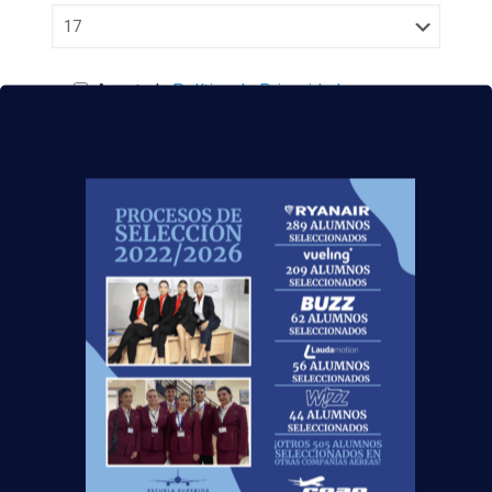
Acepto la
Política de Privacidad
EUROCOLLEGE OXFORD ENGLISH INSTITUTE S.L.
le informa que tratará los datos personales que
facilite con la finalidad de gestionar su consulta y
darle respuesta. Puede ejercer sus derechos de
protección de datos a través del e-mail
escuelasuperioraeronautica.com. Para más
información, por favor, consulte nuestra
Política de
Privacidad
.
¡Nos vemos volando!