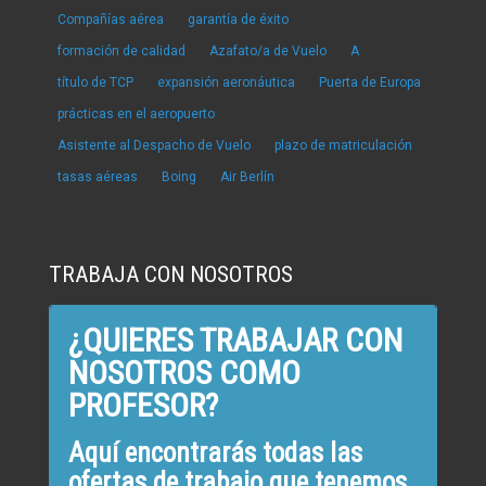
Compañías aérea
garantía de éxito
formación de calidad
Azafato/a de Vuelo
A
título de TCP
expansión aeronáutica
Puerta de Europa
prácticas en el aeropuerto
Asistente al Despacho de Vuelo
plazo de matriculación
tasas aéreas
Boing
Air Berlín
TRABAJA CON NOSOTROS
¿QUIERES TRABAJAR CON
NOSOTROS COMO
PROFESOR?
Aquí encontrarás todas las
ofertas de trabajo que tenemos