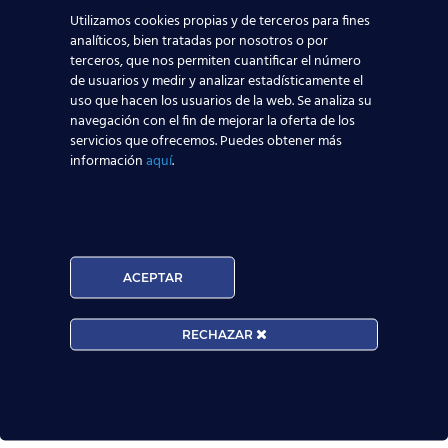
Utilizamos cookies propias y de terceros para fines
analíticos, bien tratadas por nosotros o por
Acepto la
Política de Privacidad
terceros, que nos permiten cuantificar el número
EUROCOLLEGE OXFORD ENGLISH INSTITUTE S.L.
de usuarios y medir y analizar estadísticamente el
le informa que tratará los datos personales que
uso que hacen los usuarios de la web. Se analiza su
facilite con la finalidad de gestionar su consulta y
navegación con el fin de mejorar la oferta de los
darle respuesta. Puede ejercer sus derechos de
servicios que ofrecemos. Puedes obtener más
información
aquí
.
protección de datos a través del e-mail
escuelasuperioraeronautica.com. Para más
información, por favor, consulte nuestra
Política de
Privacidad
.
ACEPTAR
RECHAZAR
¡Te esperamos!
Noticias Relacionadas