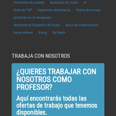
formación de calidad
Azafato/a de Vuelo
A
título de TCP
expansión aeronáutica
Puerta de Europa
prácticas en el aeropuerto
Asistente al Despacho de Vuelo
plazo de matriculación
tasas aéreas
Boing
Air Berlín
TRABAJA CON NOSOTROS
¿QUIERES TRABAJAR CON
NOSOTROS COMO
PROFESOR?
Aquí encontrarás todas las
ofertas de trabajo que tenemos
disponibles.