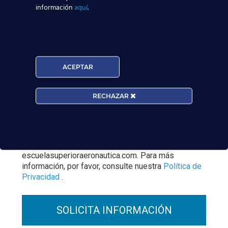
información
aquí
.
Centro:
Edad:
ACEPTAR
Acepto la
Política de Privacidad
RECHAZAR
EUROCOLLEGE OXFORD ENGLISH INSTITUTE S.L.
le informa que tratará los datos personales que
facilite con la finalidad de gestionar su consulta y
darle respuesta. Puede ejercer sus derechos de
protección de datos a través del e-mail
escuelasuperioraeronautica.com. Para más
información, por favor, consulte nuestra
Política de
Privacidad
.