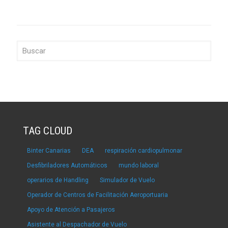
TAG CLOUD
Binter Canarias
DEA
respiración cardiopulmonar
Desfibriladores Automáticos
mundo laboral
operarios de Handling
Simulador de Vuelo
Operador de Centros de Facilitación Aeroportuaria
Apoyo de Atención a Pasajeros
Asistente al Despachador de Vuelo