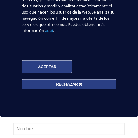
terceros, que nos permiten cuantificar el número
Leer más
de usuarios y medir y analizar estadísticamente el
uso que hacen los usuarios de la web. Se analiza su
navegación con el fin de mejorar la oferta de los
Madrid-Barajas supera los 6 millones de
servicios que ofrecemos. Puedes obtener más
pasajeros junio: qué significa para quienes
información
aquí
.
quieren ser TCP
Leer más
ACEPTAR
¡Últimas plazas! Nuevo Curso TCP en Madrid
– Tercer cuatrimestre 2026
RECHAZAR
Leer más