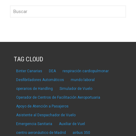
TAG CLOUD
Binter Canarias
DEA
respiración cardiopulmonar
Desfibriladores Automáticos
mundo laboral
operarios de Handling
Simulador de Vuelo
Operador de Centros de Facilitación Aeroportuaria
Apoyo de Atención a Pasajeros
Asistente al Despachador de Vuelo
Emergencia Sanitaria
Auxiliar de Vuel
centro aeronáutico de Madrid
airbus 350