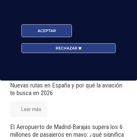
alumnos que trabajan volando
!
Noticias Relacionadas
ACEPTAR
Madrid-Barajas supera los 6 millones de
pasajeros junio: qué significa para quienes
RECHAZAR
quieren ser TCP
Leer más
Nuevas rutas en España y por qué la aviación
te busca en 2026
Leer más
El Aeropuerto de Madrid-Barajas supera los 6
millones de pasajeros en mayo: ¿qué significa