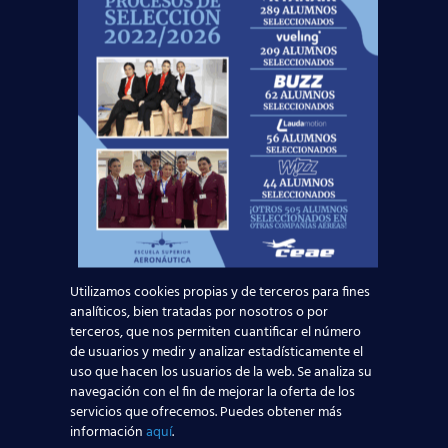
Acepto la
Política de Privacidad
EUROCOLLEGE OXFORD ENGLISH INSTITUTE S.L.
le informa que tratará los datos personales que
facilite con la finalidad de gestionar su consulta y
darle respuesta. Puede ejercer sus derechos de
protección de datos a través del e-mail
escuelasuperioraeronautica.com. Para más
información, por favor, consulte nuestra
Política de
Privacidad
.
Utilizamos cookies propias y de terceros para fines
analíticos, bien tratadas por nosotros o por
terceros, que nos permiten cuantificar el número
de usuarios y medir y analizar estadísticamente el
uso que hacen los usuarios de la web. Se analiza su
navegación con el fin de mejorar la oferta de los
Despega con nosotros este octubre,
servicios que ofrecemos. Puedes obtener más
¡y sigue los pasos de los
más de 3800
información
aquí
.