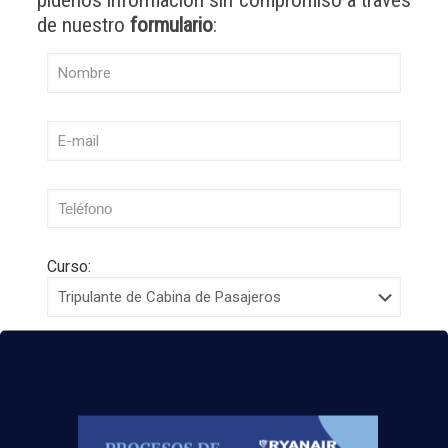
pídenos
información sin compromiso
a través
de nuestro
formulario
:
Curso:
Centro:
Edad: