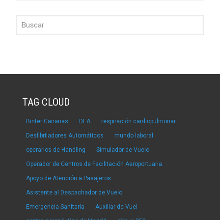
TAG CLOUD
Binter Canarias
DEA
respiración cardiopulmonar
Desfibriladores Automáticos
mundo laboral
operarios de Handling
Simulador de Vuelo
Operador de Centros de Facilitación Aeroportuaria
Apoyo de Atención a Pasajeros
Asistente al Despachador de Vuelo
Emergencia Sanitaria
Auxiliar de Vuel