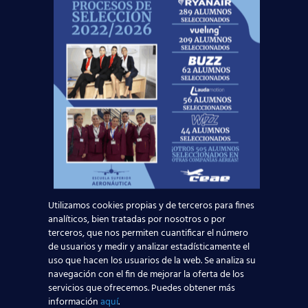
¡Nos vemos volando!
Noticias Relacionadas
Mapa de la aviación global 2025: las rutas más
transitadas y los países con más pasajeros
Leer más
Madrid-Barajas supera los 6 millones de
Utilizamos cookies propias y de terceros para fines
pasajeros junio: qué significa para quienes
analíticos, bien tratadas por nosotros o por
terceros, que nos permiten cuantificar el número
quieren ser TCP
de usuarios y medir y analizar estadísticamente el
uso que hacen los usuarios de la web. Se analiza su
Leer más
navegación con el fin de mejorar la oferta de los
servicios que ofrecemos. Puedes obtener más
información
aquí
.