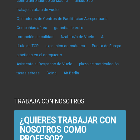
centro aeronáutico de Madrid
airbus 350
trabajo azafata de vuelo
Operadores de Centros de Facilitación Aeroportuaria
Compañías aérea
garantía de éxito
formación de calidad
Azafato/a de Vuelo
A
título de TCP
expansión aeronáutica
Puerta de Europa
prácticas en el aeropuerto
Asistente al Despacho de Vuelo
plazo de matriculación
tasas aéreas
Boing
Air Berlín
TRABAJA CON NOSOTROS
¿QUIERES TRABAJAR CON
NOSOTROS COMO
PROFESOR?