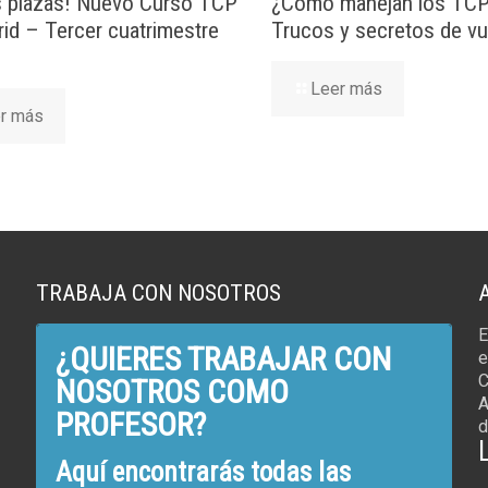
s plazas! Nuevo Curso TCP
¿Cómo manejan los TCP e
id – Tercer cuatrimestre
Trucos y secretos de vu
Leer más
r más
TRABAJA CON NOSOTROS
E
¿QUIERES TRABAJAR CON
e
C
NOSOTROS COMO
A
PROFESOR?
d
Aquí encontrarás todas las