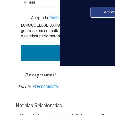
ACEPT
Acepto la
Política de Privacidad
EUROCOLLEGE OXFORD ENGLISH INSTITUTE S.L. le info
gestionar su consulta y darle respuesta. Puede ejer
escuelasuperioraeronautica.com. Para más informació
¡Te esperamos!
Fuente
:
El Economista
Noticias Relacionadas