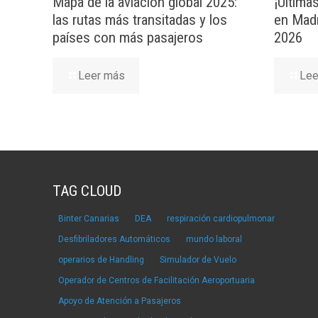
Mapa de la aviación global 2025:
¡Última
las rutas más transitadas y los
en Madr
países con más pasajeros
2026
Leer más
Lee
TAG CLOUD
Binter Canarias
DEA
respiración cardiopulmonar
Desfibriladores Automáticos
mundo laboral
operarios de Handling
Simulador de Vuelo
Operador de Centros de Facilitación Aeroportuaria
Apoyo de Atención a Pasajeros