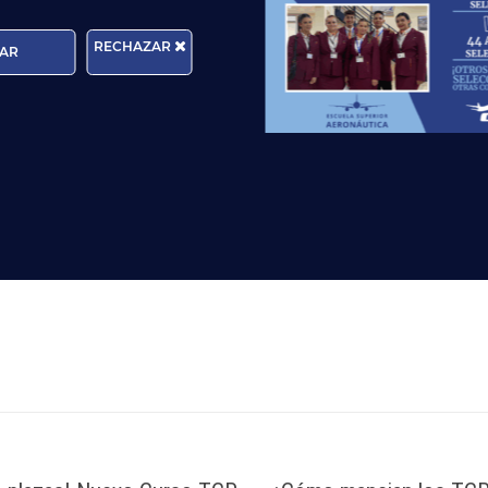
RECHAZAR
AR
rma que tratará los datos personales que facilite con la fina
cer sus derechos de protección de datos a través del e-mail
n, por favor, consulte nuestra
Política de Privacidad
.