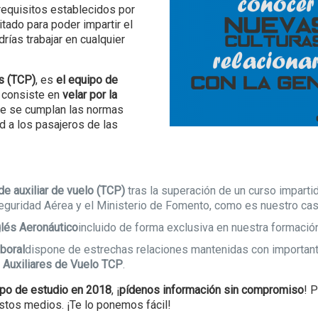
requisitos establecidos por
itado para poder impartir el
drías trabajar en cualquier
os (TCP)
, es
el equipo de
o consiste en
velar por la
que se cumplan las normas
d a los pasajeros de las
de auxiliar de vuelo (TCP)
tras la superación de un curso imparti
eguridad Aérea y el Ministerio de Fomento, como es nuestro cas
glés Aeronáutico
incluido de forma exclusiva en nuestra formació
boral
dispone de estrechas relaciones mantenidas con importan
e
Auxiliares de Vuelo T
CP
.
po de estudio en 2018
, ¡
pídenos información sin compromiso
! 
stos medios. ¡Te lo ponemos fácil!