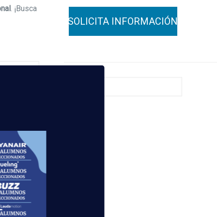
onal
. ¡Busca