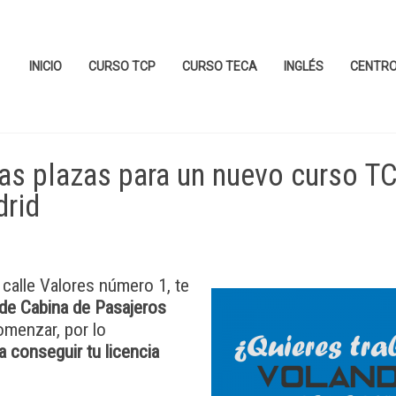
INICIO
CURSO TCP
CURSO TECA
INGLÉS
CENTR
mas plazas para un nuevo curso T
drid
a calle Valores número 1, te
 de Cabina de Pasajeros
omenzar, por lo
a conseguir tu licencia