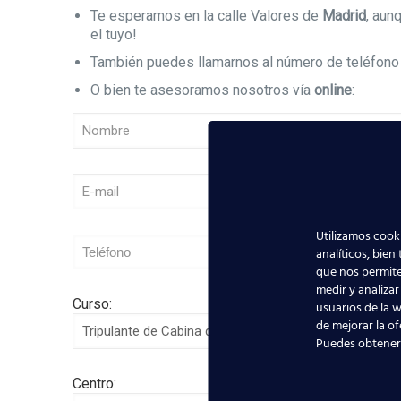
Te esperamos en la calle Valores de
Madrid
, au
el tuyo!
También puedes llamarnos al número de teléfon
O bien te asesoramos nosotros vía
online
:
Utilizamos cooki
analíticos, bien
que nos permite
medir y analizar
Curso:
usuarios de la w
de mejorar la of
Puedes obtener
Centro: