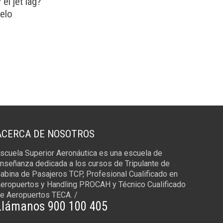
l jet lag?
elo
ACERCA DE NOSOTROS
scuela Superior Aeronáutica es una escuela de
nseñanza dedicada a los cursos de Tripulante de
abina de Pasajeros TCP, Profesional Cualificado en
eropuertos y Handling PROCAH y Técnico Cualificado
e Aeropuertos TECA. /
Llámanos 900 100 405