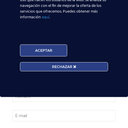
pasajeros junio: qué significa para quienes
navegación con el fin de mejorar la oferta de los
quieren ser TCP
servicios que ofrecemos. Puedes obtener más
información
aquí
.
Leer más
¡Últimas plazas! Nuevo Curso TCP en Madrid
– Tercer cuatrimestre 2026
ACEPTAR
Leer más
RECHAZAR