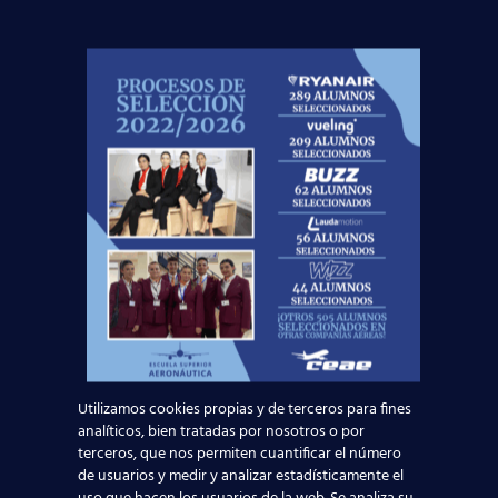
escuelasuperioraeronautica.com. Para más
información, por favor, consulte nuestra
Política de
Privacidad
.
Noticias Relacionadas
Mapa de la aviación global 2025: las rutas más
transitadas y los países con más pasajeros
Utilizamos cookies propias y de terceros para fines
Leer más
analíticos, bien tratadas por nosotros o por
terceros, que nos permiten cuantificar el número
de usuarios y medir y analizar estadísticamente el
Madrid-Barajas supera los 6 millones de
uso que hacen los usuarios de la web. Se analiza su