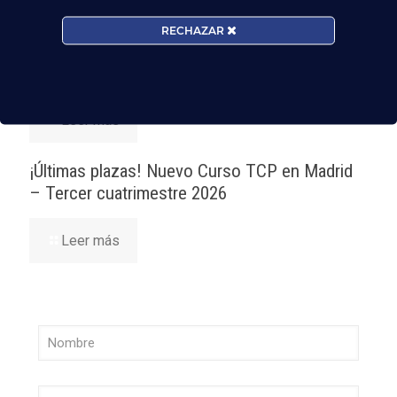
Madrid-Barajas supera los 6 millones de
RECHAZAR
pasajeros junio: qué significa para quienes
quieren ser TCP
Leer más
¡Últimas plazas! Nuevo Curso TCP en Madrid
– Tercer cuatrimestre 2026
Leer más