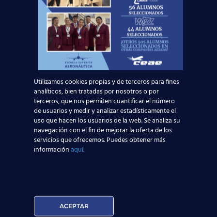
darle respuesta. Puede ejercer sus derechos de
protección de datos a través del e-mail
escuelasuperioraeronautica.com. Para más
información, por favor, consulte nuestra
Política de
Privacidad
.
Utilizamos cookies propias y de terceros para fines
analíticos, bien tratadas por nosotros o por
terceros, que nos permiten cuantificar el número
de usuarios y medir y analizar estadísticamente el
uso que hacen los usuarios de la web. Se analiza su
navegación con el fin de mejorar la oferta de los
servicios que ofrecemos. Puedes obtener más
Noticias Relacionadas
información
aquí
.
Mapa de la aviación global 2025: las rutas más
transitadas y los países con más pasajeros
Leer más
ACEPTAR