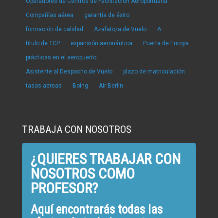
Operadores de Centros de Facilitación Aeroportuaria
Compañías aérea
garantía de éxito
formación de calidad
Azafato/a de Vuelo
A
título de TCP
expansión aeronáutica
Puerta de Europa
prácticas en el aeropuerto
Asistente al Despacho de Vuelo
plazo de matriculación
tasas aéreas
Boing
Air Berlín
TRABAJA CON NOSOTROS
¿QUIERES TRABAJAR CON
NOSOTROS COMO
PROFESOR?
Aquí encontrarás todas las