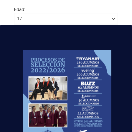
Edad:
Acepto la
Política de Privacidad
EUROCOLLEGE OXFORD ENGLISH INSTITUTE S.L.
le informa que tratará los datos personales que
facilite con la finalidad de gestionar su consulta y
darle respuesta. Puede ejercer sus derechos de
protección de datos a través del e-mail
escuelasuperioraeronautica.com. Para más
información, por favor, consulte nuestra
Política de
Privacidad
.
¡Nos vemos
volando en 2021
!