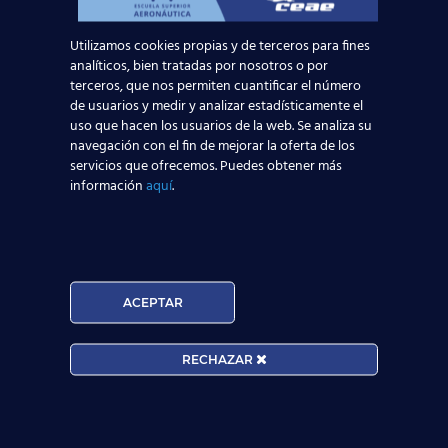
Utilizamos cookies propias y de terceros para fines
Noticias Relacionadas
analíticos, bien tratadas por nosotros o por
terceros, que nos permiten cuantificar el número
Mapa de la aviación global 2025: las rutas más
de usuarios y medir y analizar estadísticamente el
transitadas y los países con más pasajeros
uso que hacen los usuarios de la web. Se analiza su
navegación con el fin de mejorar la oferta de los
servicios que ofrecemos. Puedes obtener más
Leer más
información
aquí
.
Madrid-Barajas supera los 6 millones de
pasajeros junio: qué significa para quienes
quieren ser TCP
ACEPTAR
Leer más
RECHAZAR
¡Últimas plazas! Nuevo Curso TCP en Madrid
– Tercer cuatrimestre 2026