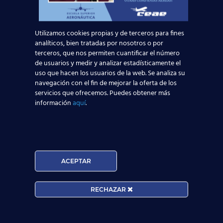
En 2021, ¡consigue el
título oficial TCP
y
trabaja volando
!
Utilizamos cookies propias y de terceros para fines
analíticos, bien tratadas por nosotros o por
Noticias Relacionadas
terceros, que nos permiten cuantificar el número
de usuarios y medir y analizar estadísticamente el
Mapa de la aviación global 2025: las rutas más
uso que hacen los usuarios de la web. Se analiza su
transitadas y los países con más pasajeros
navegación con el fin de mejorar la oferta de los
servicios que ofrecemos. Puedes obtener más
información
aquí
.
Leer más
Madrid-Barajas supera los 6 millones de
pasajeros junio: qué significa para quienes
quieren ser TCP
ACEPTAR
Leer más
RECHAZAR
¡Últimas plazas! Nuevo Curso TCP en Madrid