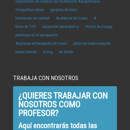
Operadores de Centros de Facilitación Aeroportuaria
Compañías aérea
garantía de éxito
formación de calidad
Azafato/a de Vuelo
A
título de TCP
expansión aeronáutica
Puerta de Europa
prácticas en el aeropuerto
Asistente al Despacho de Vuelo
plazo de matriculación
tasas aéreas
Boing
Air Berlín
TRABAJA CON NOSOTROS
¿QUIERES TRABAJAR CON
NOSOTROS COMO
PROFESOR?
Aquí encontrarás todas las