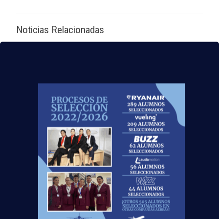
Noticias Relacionadas
Mapa de la aviación global 2025: las rutas más
transitadas y los países con más pasajeros
Leer más
Madrid-Barajas supera los 6 millones de
pasajeros junio: qué significa para quienes
quieren ser TCP
Leer más
¡Últimas plazas! Nuevo Curso TCP en Madrid
– Tercer cuatrimestre 2026