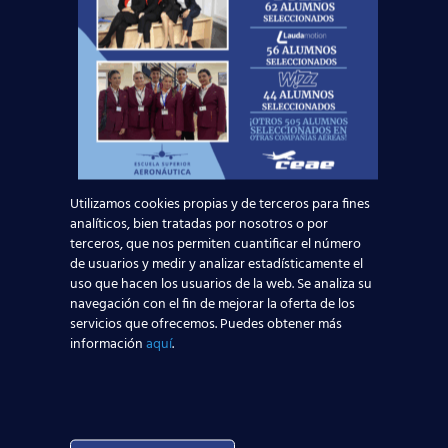
Utilizamos cookies propias y de terceros para fines
Curso:
analíticos, bien tratadas por nosotros o por
terceros, que nos permiten cuantificar el número
de usuarios y medir y analizar estadísticamente el
uso que hacen los usuarios de la web. Se analiza su
Centro:
Edad:
navegación con el fin de mejorar la oferta de los
servicios que ofrecemos. Puedes obtener más
información
aquí
.
Acepto la
Política de Privacidad
EUROCOLLEGE OXFORD ENGLISH INSTITUTE S.L.
le informa que tratará los datos personales que