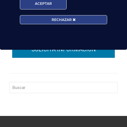
facilite con la finalidad de gestionar su consulta y
ACEPTAR
darle respuesta. Puede ejercer sus derechos de
protección de datos a través del e-mail
escuelasuperioraeronautica.com. Para más
RECHAZAR
información, por favor, consulte nuestra
Política de
Privacidad
.